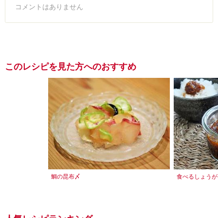
コメントはありません
このレシピを見た方へのおすすめ
鯛の昆布〆
食べるしょうが