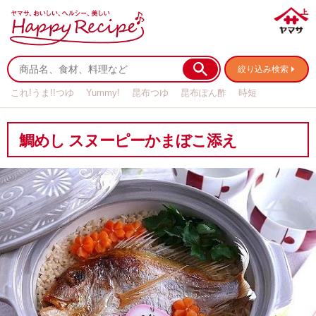
絞り込み検索
これ!うま!!つゆ
Yummy!
昆布つゆ
昆布ぽん酢
時短
リメイク
作り置き
基本の
鯛めし スヌーピーかまぼこ添え