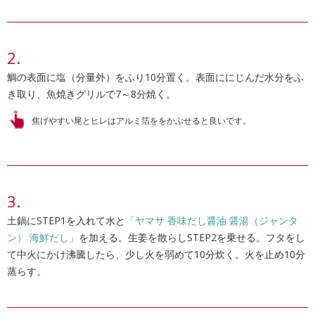
鯛の表面に塩（分量外）をふり10分置く。表面ににじんだ水分をふ
き取り、魚焼きグリルで7～8分焼く。
焦げやすい尾とヒレはアルミ箔ををかぶせると良いです。
土鍋にSTEP1を入れて水と
「ヤマサ 香味だし醤油 醤湯（ジャンタ
ン） 海鮮だし」
を加える。生姜を散らしSTEP2を乗せる。フタをし
て中火にかけ沸騰したら、少し火を弱めて10分炊く。火を止め10分
蒸らす。