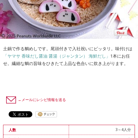
土鍋で作る鯛めしです。尾頭付きで入社祝いにピッタリ。味付けは
「ヤマサ 香味だし醤油 醤湯（ジャンタン） 海鮮だし」
1本にお任
せ。繊細な鯛の旨味をひきたて上品な色合いに炊き上がります。
←メールにレシピ情報を送る
3～4人分
人数