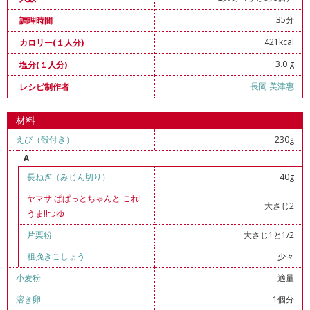
35分
調理時間
421kcal
カロリー(１人分)
3.0 g
塩分(１人分)
長岡 美津惠
レシピ制作者
材料
えび（殻付き）
230g
A
長ねぎ（みじん切り）
40g
ヤマサ ぱぱっとちゃんと これ!
大さじ2
うま!!つゆ
片栗粉
大さじ1と1/2
粗挽きこしょう
少々
小麦粉
適量
溶き卵
1個分