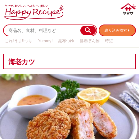
絞り込み検索
これ!うま!!つゆ
Yummy!
昆布つゆ
昆布ぽん酢
時短
リメイク
作り置き
基本の
海老カツ