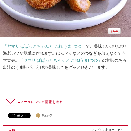
「ヤマサ ぱぱっとちゃんと これ!うま!!つゆ」
で、美味しいぷりぷり
海老カツが簡単に作れます。はんぺんなどのつなぎを加えなくても
大丈夫。
「ヤマサ ぱぱっとちゃんと これ!うま!!つゆ」
の甘味のある
出汁のうま味が、えびの美味しさをグッとひきだします。
←メールにレシピ情報を送る
2人分（小さめ6個）
人数