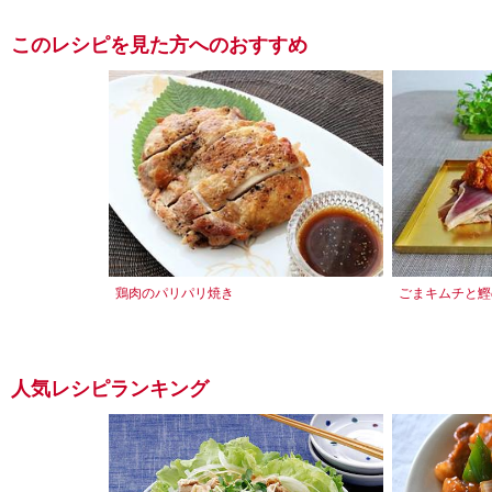
このレシピを見た方へのおすすめ
鶏肉のパリパリ焼き
ごまキムチと鰹
人気レシピランキング