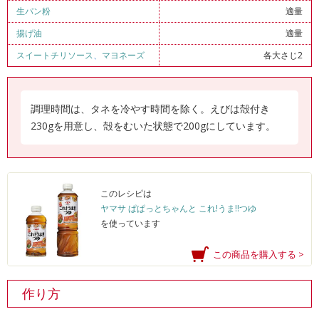
生パン粉
適量
揚げ油
適量
スイートチリソース
、
マヨネーズ
各大さじ2
調理時間は、タネを冷やす時間を除く。えびは殻付き
230gを用意し、殻をむいた状態で200gにしています。
このレシピは
ヤマサ ぱぱっとちゃんと これ!うま!!つゆ
を使っています
この商品を購入する >
作り方