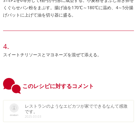
STEP2を6等分して楕円か円形に成型する。小麦粉をまぶし溶き卵を
くぐらせパン粉をまぶす。揚げ油を170℃～180℃に温め、4～5分揚
げバットに上げて油を切り器に盛る。
スイートチリソースとマヨネーズを混ぜて添える。
このレシピに対するコメント
レストランのようなエビカツが家でできるなんて感激
です。
midori
2025.03.03