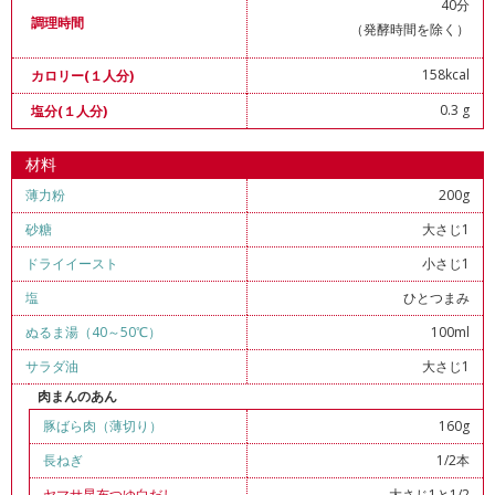
40分
調理時間
（発酵時間を除く）
158kcal
カロリー(１人分)
0.3 g
塩分(１人分)
材料
薄力粉
200g
砂糖
大さじ1
ドライイースト
小さじ1
塩
ひとつまみ
ぬるま湯（40～50℃）
100ml
サラダ油
大さじ1
肉まんのあん
豚ばら肉（薄切り）
160g
長ねぎ
1/2本
ヤマサ昆布つゆ白だし
大さじ1と1/2