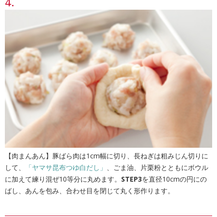
【肉まんあん】豚ばら肉は1cm幅に切り、長ねぎは粗みじん切りに
して、
「ヤマサ昆布つゆ白だし」
、ごま油、片栗粉とともにボウル
に加えて練り混ぜ10等分に丸めます。
STEP3
を直径10cmの円にの
ばし、あんを包み、合わせ目を閉じて丸く形作ります。