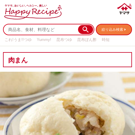
絞り込み検索
これ!うま!!つゆ
Yummy!
昆布つゆ
昆布ぽん酢
時短
リメイク
作り置き
基本の
肉まん