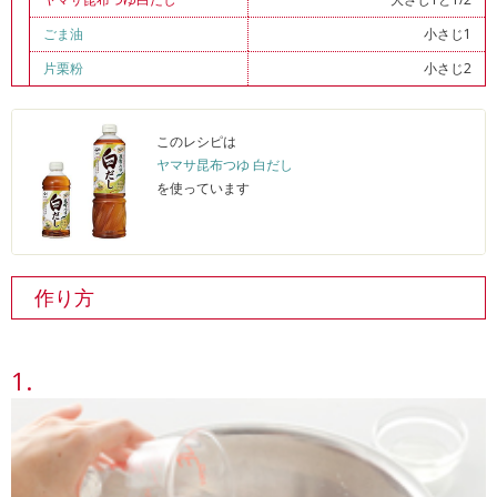
ごま油
小さじ1
片栗粉
小さじ2
このレシピは
ヤマサ昆布つゆ 白だし
を使っています
作り方