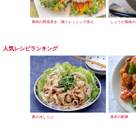
豚肉の野菜巻き 梅ドレッシング添え
しょうが風味の
人気レシピランキング
豚の冷しゃぶ
基本の酢豚