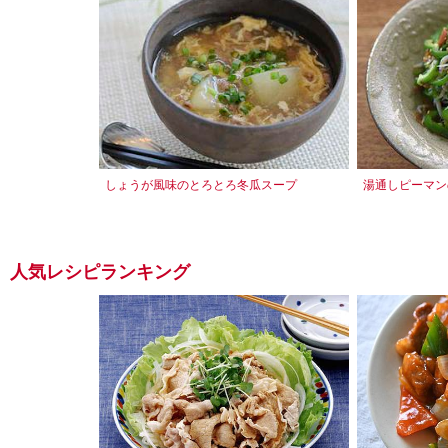
しょうが風味のとろとろ冬瓜スープ
湯通しピーマン
人気レシピランキング