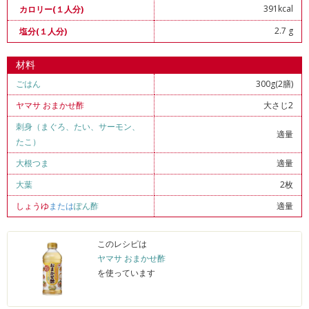
391kcal
カロリー(１人分)
2.7 g
塩分(１人分)
材料
ごはん
300g(2膳)
ヤマサ おまかせ酢
大さじ2
刺身（まぐろ、たい、サーモン、
適量
たこ）
大根つま
適量
大葉
2枚
しょうゆ
または
ぽん酢
適量
このレシピは
ヤマサ おまかせ酢
を使っています