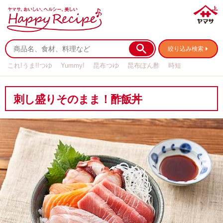
絞り込み検索
これ!うま!!つゆ
Yummy!
昆布つゆ
昆布ぽん酢
時短
リメイク
作り置き
基本の
刺し盛りそのまま！酢飯丼