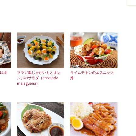
ゆホ
マラガ風じゃがいもとオレ
ライムチキンのエスニック
ンジのサラダ（ensalada
丼
malaguena）