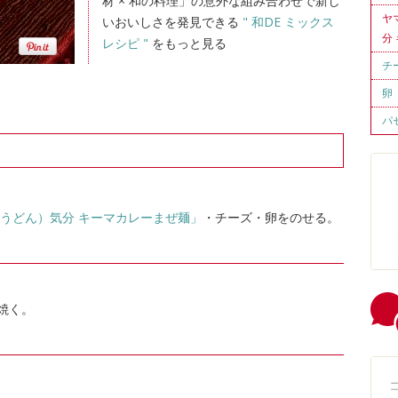
材 × 和の料理」の意外な組み合わせで新し
ヤ
いおいしさを発見できる
" 和DE ミックス
分
レシピ "
をもっと見る
チ
卵
パ
（うどん）気分 キーマカレーまぜ麺」
・チーズ・卵をのせる。
焼く。