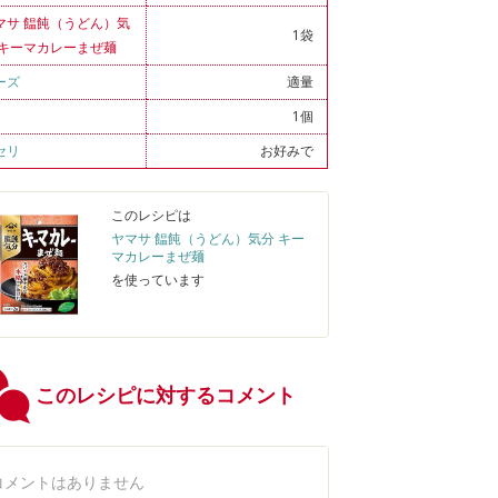
マサ 饂飩（うどん）気
1袋
 キーマカレーまぜ麺
ーズ
適量
1個
セリ
お好みで
このレシピは
ヤマサ 饂飩（うどん）気分 キー
マカレーまぜ麺
を使っています
このレシピに対するコメント
コメントはありません