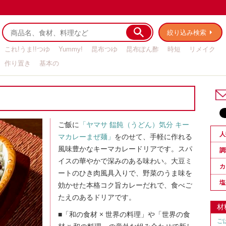
絞り込み検索
これ!うま!!つゆ
Yummy!
昆布つゆ
昆布ぽん酢
時短
リメイク
作り置き
基本の
ご飯に
「ヤマサ 饂飩（うどん）気分 キー
人
マカレーまぜ麺」
をのせて、手軽に作れる
風味豊かなキーマカレードリアです。スパ
調
イスの華やかで深みのある味わい。大豆ミ
カ
ートのひき肉風具入りで、野菜のうま味を
塩
効かせた本格コク旨カレーだれで、食べご
たえのあるドリアです。
材
■「和の食材 × 世界の料理」や「世界の食
ご