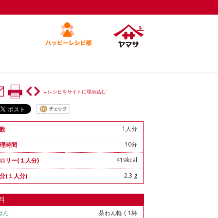
←レシピをサイトに埋め込む
1人分
数
10分
理時間
419kcal
ロリー(１人分)
2.3 g
分(１人分)
料
はん
茶わん軽く1杯