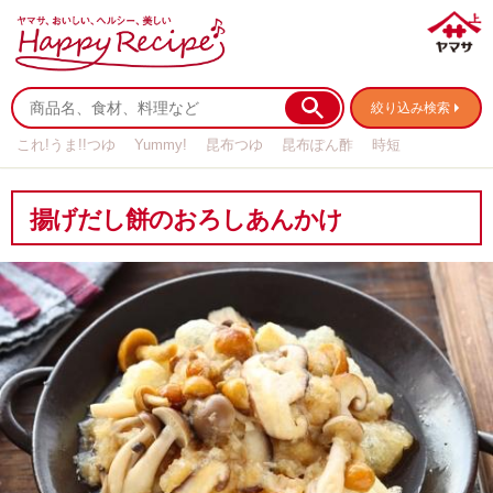
絞り込み検索
これ!うま!!つゆ
Yummy!
昆布つゆ
昆布ぽん酢
時短
リメイク
作り置き
基本の
揚げだし餅のおろしあんかけ