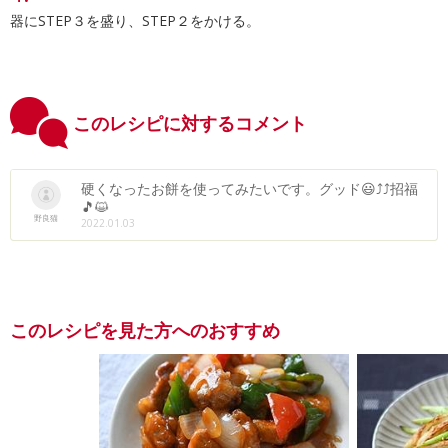
器にSTEP３を盛り、STEP２をかける。
このレシピに対するコメント
硬くなったお餅を使ってみたいです。グッド😃⤴⤴招福
🎵😺
野良猫
2022.01.03
このレシピを見た方へのおすすめ