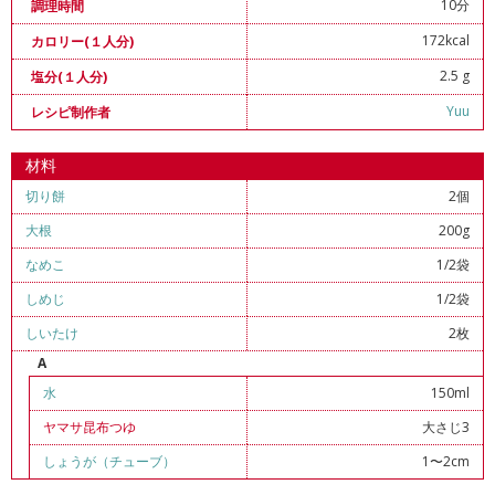
10分
調理時間
172kcal
カロリー(１人分)
2.5 g
塩分(１人分)
Yuu
レシピ制作者
材料
切り餅
2個
大根
200g
なめこ
1/2袋
しめじ
1/2袋
しいたけ
2枚
A
水
150ml
ヤマサ昆布つゆ
大さじ3
しょうが（チューブ）
1〜2cm