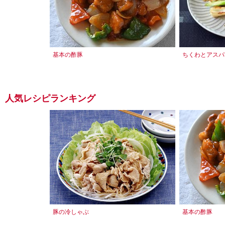
基本の酢豚
ちくわとアスパ
人気レシピランキング
豚の冷しゃぶ
基本の酢豚