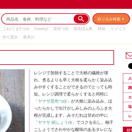
絞り込み検索
これ!うま!!つゆ
Yummy!
昆布つゆ
昆布ぽん酢
時短
リメイク
作り置き
基本の
レンジで加熱することで大根の繊維が壊
人
れ、煮るよりも早く大根を柔らかく染み込
みやすくすることができるのでとっても時
調
短。レンジ調理で柔らかくすると同時に
カ
「ヤマサ昆布つゆ」
が大根に染み込み、ほ
塩
ったらかしで出汁がしみしみのふろふき大
根が完成します。みそだれは甘めの中に
レ
「ヤマサ 絹しょうゆ」
でコクを出し、柚子
こしょうでさわやかな酸味のあるタレにな
材