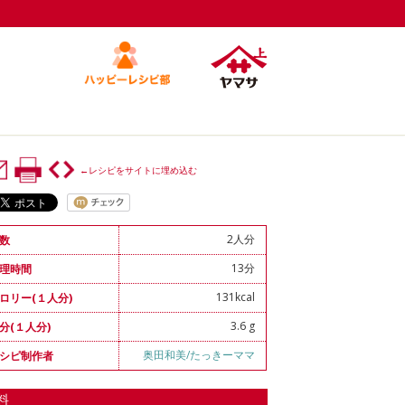
←レシピをサイトに埋め込む
2人分
数
13分
理時間
131kcal
ロリー(１人分)
3.6 g
分(１人分)
奥田和美/たっきーママ
シピ制作者
料