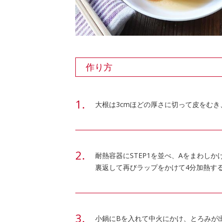
作り方
大根は3cmほどの厚さに切って皮をむ
耐熱容器にSTEP1を並べ、Aをまわし
裏返して再びラップをかけて4分加熱す
小鍋にBを入れて中火にかけ、とろみが