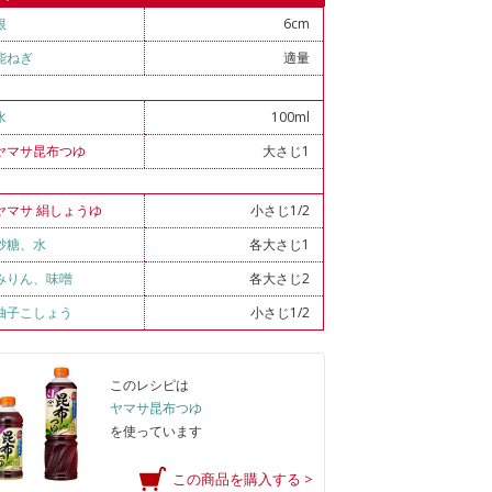
根
6cm
能ねぎ
適量
水
100ml
ヤマサ昆布つゆ
大さじ1
ヤマサ 絹しょうゆ
小さじ1/2
砂糖
、
水
各大さじ1
みりん
、
味噌
各大さじ2
柚子こしょう
小さじ1/2
このレシピは
ヤマサ昆布つゆ
を使っています
この商品を購入する >