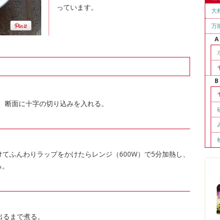
っています。
大
万
A
B
き、断面に十字の切り込みを入れる。
かけてふんわりラップをかけたらレンジ（600W）で5分加熱し、
る。
出るまで煮る。