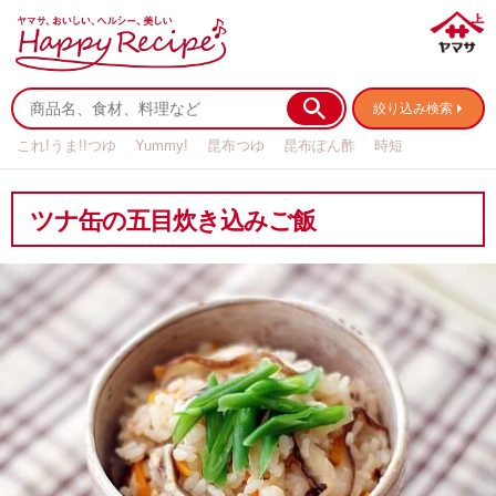
絞り込み検索
これ!うま!!つゆ
Yummy!
昆布つゆ
昆布ぽん酢
時短
リメイク
作り置き
基本の
ツナ缶の五目炊き込みご飯