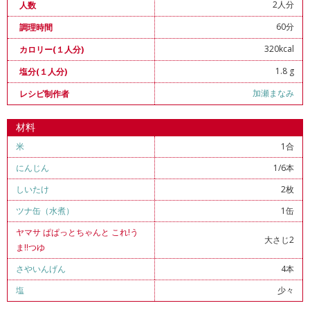
2人分
人数
60分
調理時間
320kcal
カロリー(１人分)
1.8 g
塩分(１人分)
加瀬まなみ
レシピ制作者
材料
米
1合
にんじん
1/6本
しいたけ
2枚
ツナ缶（水煮）
1缶
ヤマサ ぱぱっとちゃんと これ!う
大さじ2
ま!!つゆ
さやいんげん
4本
塩
少々