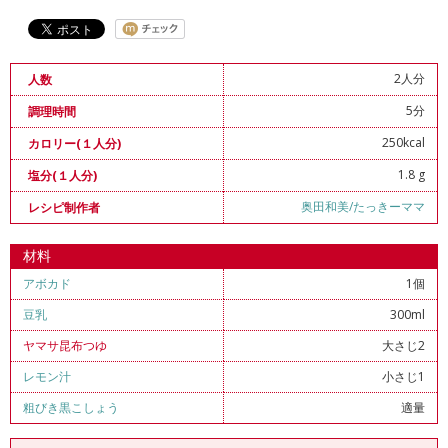
2人分
人数
5分
調理時間
250kcal
カロリー(１人分)
1.8 g
塩分(１人分)
奥田和美/たっきーママ
レシピ制作者
材料
アボカド
1個
豆乳
300ml
ヤマサ昆布つゆ
大さじ2
レモン汁
小さじ1
粗びき黒こしょう
適量