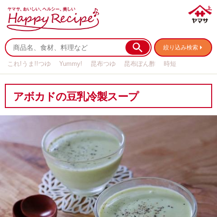
絞り込み検索
これ!うま!!つゆ
Yummy!
昆布つゆ
昆布ぽん酢
時短
リメイク
作り置き
基本の
アボカドの豆乳冷製スープ