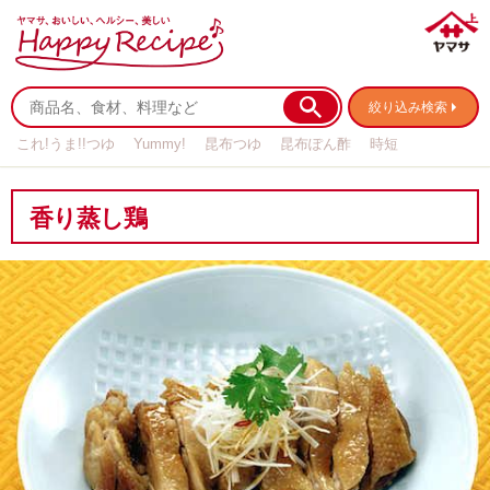
絞り込み検索
これ!うま!!つゆ
Yummy!
昆布つゆ
昆布ぽん酢
時短
リメイク
作り置き
基本の
香り蒸し鶏