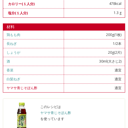
478kcal
カロリー(１人分)
1.3 g
塩分(１人分)
材料
鶏もも肉
200g(1枚)
長ねぎ
1/2本
しょうが
20g(2片)
酒
30ml(大さじ2)
香菜
適宜
白髪ねぎ
適宜
ヤマサ青じそぽん酢
適宜
このレシピは
ヤマサ青じそぽん酢
を使っています