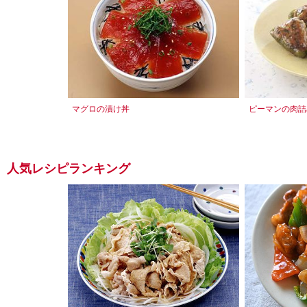
マグロの漬け丼
ピーマンの肉詰
人気レシピランキング