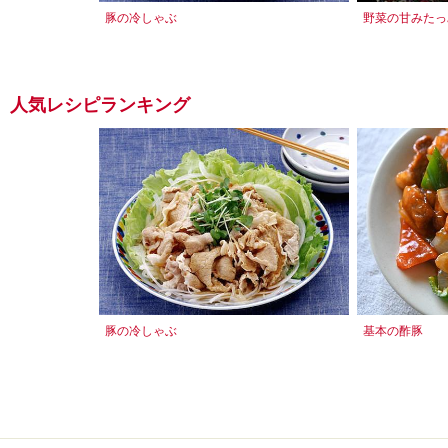
豚の冷しゃぶ
野菜の甘みたっ
人気レシピランキング
豚の冷しゃぶ
基本の酢豚