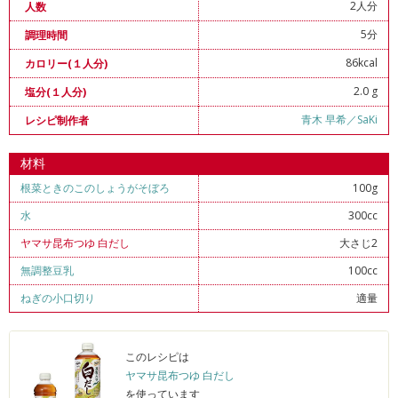
2人分
人数
5分
調理時間
86kcal
カロリー(１人分)
2.0 g
塩分(１人分)
青木 早希／SaKi
レシピ制作者
材料
根菜ときのこのしょうがそぼろ
100g
水
300cc
ヤマサ昆布つゆ 白だし
大さじ2
無調整豆乳
100cc
ねぎの小口切り
適量
このレシピは
ヤマサ昆布つゆ 白だし
を使っています