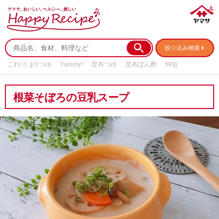
絞り込み検索
これ!うま!!つゆ
Yummy!
昆布つゆ
昆布ぽん酢
時短
リメイク
作り置き
基本の
根菜そぼろの豆乳スープ