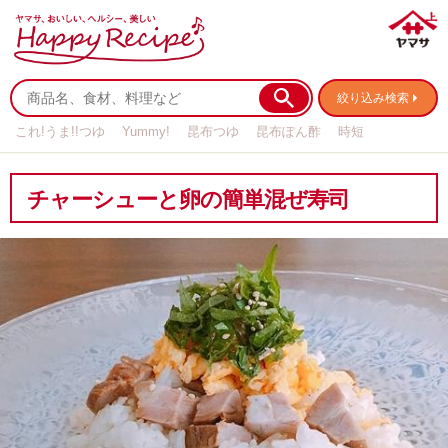
絞り込み検索
これ!うま!!つゆ
Yummy!
昆布つゆ
昆布ぽん酢
時短
リメイク
作り置き
基本の
チャーシューと卵の簡単混ぜ寿司