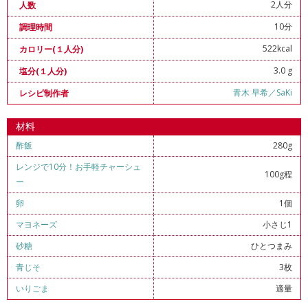
2人分
人数
10分
調理時間
522kcal
カロリー(１人分)
3.0 g
塩分(１人分)
青木 早希／SaKi
レシピ制作者
材料
酢飯
280g
レンジで10分！お手軽チャーシュ
100g程
ー
卵
1個
マヨネーズ
小さじ1
砂糖
ひとつまみ
青じそ
3枚
いりごま
適量