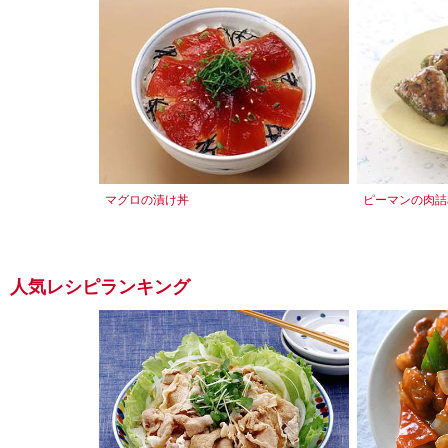
マグロの漬け丼
ピーマンの肉詰
人気レシピランキング