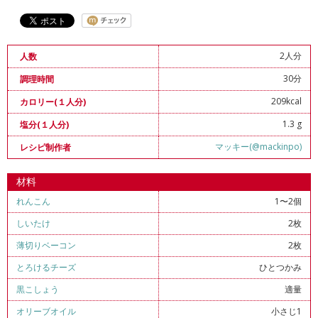
2人分
人数
30分
調理時間
209kcal
カロリー(１人分)
1.3 g
塩分(１人分)
マッキー(@mackinpo)
レシピ制作者
材料
れんこん
1〜2個
しいたけ
2枚
薄切りベーコン
2枚
とろけるチーズ
ひとつかみ
黒こしょう
適量
オリーブオイル
小さじ1