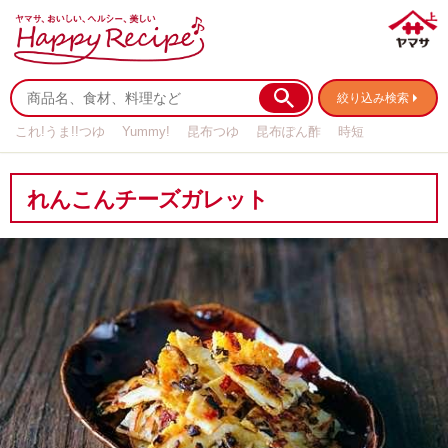
絞り込み検索
これ!うま!!つゆ
Yummy!
昆布つゆ
昆布ぽん酢
時短
リメイク
作り置き
基本の
れんこんチーズガレット