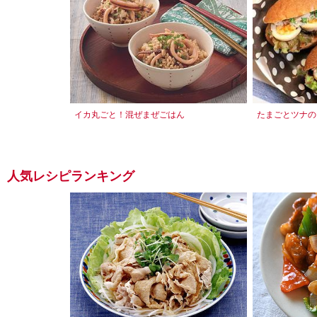
イカ丸ごと！混ぜまぜごはん
たまごとツナの
人気レシピランキング