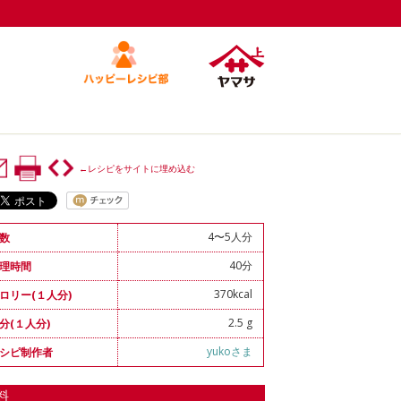
←レシピをサイトに埋め込む
4〜5人分
数
40分
理時間
370kcal
ロリー(１人分)
2.5 g
分(１人分)
yukoさま
シピ制作者
料