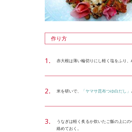
作り方
赤大根は薄い輪切りにし軽く塩をふり、
米を研いで、
「ヤマサ昆布つゆ白だし」
うなぎは軽く炙るか炊いたご飯の上にの
絡めておく。