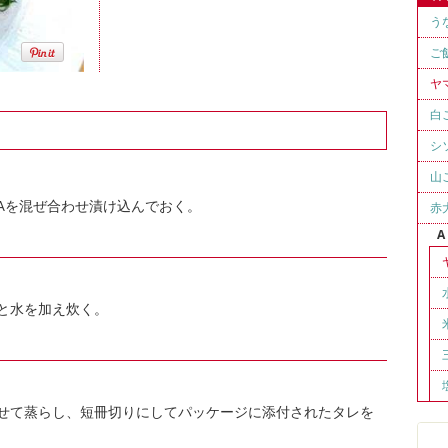
う
ご
ヤ
白
シ
山
Aを混ぜ合わせ漬け込んでおく。
赤
A
と水を加え炊く。
せて蒸らし、短冊切りにしてパッケージに添付されたタレを