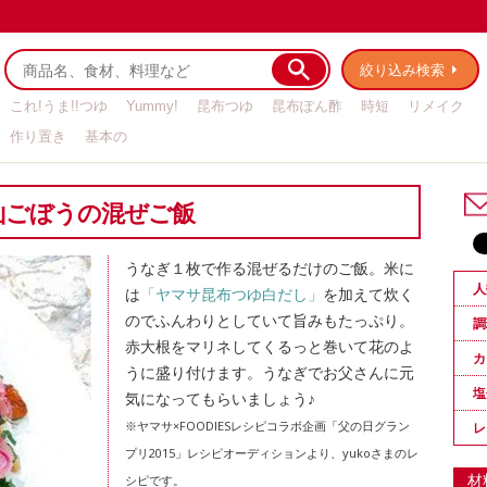
絞り込み検索
これ!うま!!つゆ
Yummy!
昆布つゆ
昆布ぽん酢
時短
リメイク
作り置き
基本の
山ごぼうの混ぜご飯
うなぎ１枚で作る混ぜるだけのご飯。米に
人
は
「ヤマサ昆布つゆ白だし」
を加えて炊く
のでふんわりとしていて旨みもたっぷり。
調
赤大根をマリネしてくるっと巻いて花のよ
カ
うに盛り付けます。うなぎでお父さんに元
塩
気になってもらいましょう♪
※ヤマサ×FOODIESレシピコラボ企画「父の日グラン
レ
プリ2015」レシピオーディションより、yukoさまのレ
材
シピです。