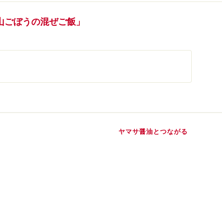
山ごぼうの混ぜご飯」
ヤマサ醤油とつながる