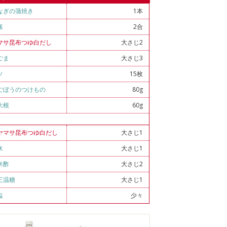
なぎの蒲焼き
1本
飯
2合
マサ昆布つゆ白だし
大さじ2
ごま
大さじ3
ソ
15枚
ごぼうのつけもの
80g
大根
60g
ヤマサ昆布つゆ白だし
大さじ1
水
大さじ1
米酢
大さじ2
三温糖
大さじ1
塩
少々