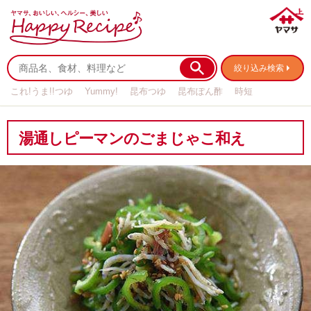
絞り込み検索
これ!うま!!つゆ
Yummy!
昆布つゆ
昆布ぽん酢
時短
リメイク
作り置き
基本の
湯通しピーマンのごまじゃこ和え