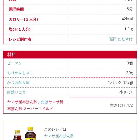
5分
調理時間
42kcal
カロリー(１人分)
1.3 g
塩分(１人分)
冨田 ただすけ
レシピ制作者
材料
ピーマン
3個
ちりめんじゃこ
20g
かつお削り節
1パック (約2g)
白炒りごま
小さじ1
ヤマサ昆布ぽん酢
または
ヤマサ昆
大さじ1と1/2
布ぽん酢 スーパーマイルド
このレシピは
ヤマサ昆布ぽん酢