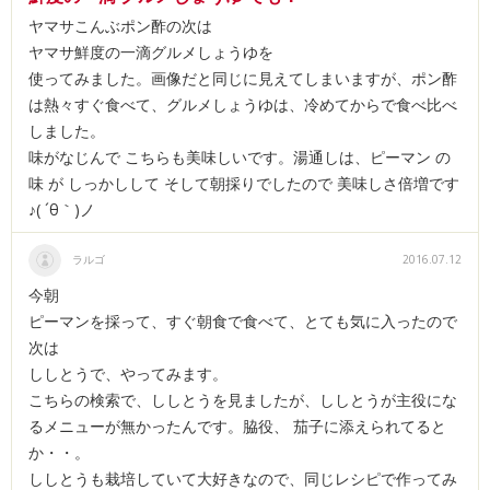
ヤマサこんぶポン酢の次は
ヤマサ鮮度の一滴グルメしょうゆを
使ってみました。画像だと同じに見えてしまいますが、ポン酢
は熱々すぐ食べて、グルメしょうゆは、冷めてからで食べ比べ
しました。
味がなじんで こちらも美味しいです。湯通しは、ピーマン の
味 が しっかしして そして朝採りでしたので 美味しさ倍増です
♪( ´θ｀)ノ
ラルゴ
2016.07.12
今朝
ピーマンを採って、すぐ朝食で食べて、とても気に入ったので
次は
ししとうで、やってみます。
こちらの検索で、ししとうを見ましたが、ししとうが主役にな
るメニューが無かったんです。脇役、 茄子に添えられてると
か・・。
ししとうも栽培していて大好きなので、同じレシピで作ってみ