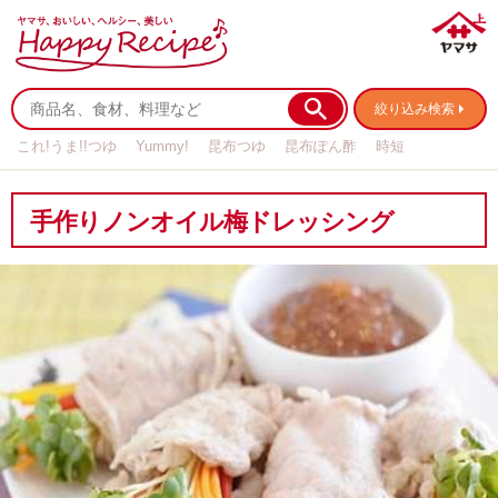
絞り込み検索
これ!うま!!つゆ
Yummy!
昆布つゆ
昆布ぽん酢
時短
リメイク
作り置き
基本の
手作りノンオイル梅ドレッシング