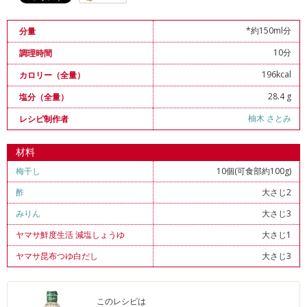
*約150ml分
分量
10分
調理時間
196kcal
カロリー（全量）
28.4 g
塩分（全量）
柚木 さとみ
レシピ制作者
材料
梅干し
10個(可食部約100g)
酢
大さじ2
みりん
大さじ3
ヤマサ鮮度生活 減塩しょうゆ
大さじ1
ヤマサ昆布つゆ白だし
大さじ3
このレシピは