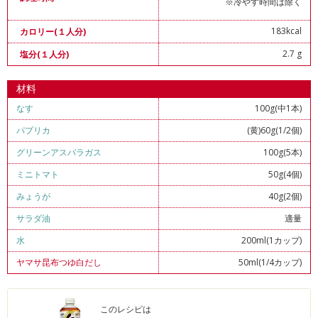
※冷やす時間は除く
183kcal
カロリー(１人分)
2.7 g
塩分(１人分)
材料
なす
100g(中1本)
パプリカ
(黄)60g(1/2個)
グリーンアスパラガス
100g(5本)
ミニトマト
50g(4個)
みょうが
40g(2個)
サラダ油
適量
水
200ml(1カップ)
ヤマサ昆布つゆ白だし
50ml(1/4カップ)
このレシピは