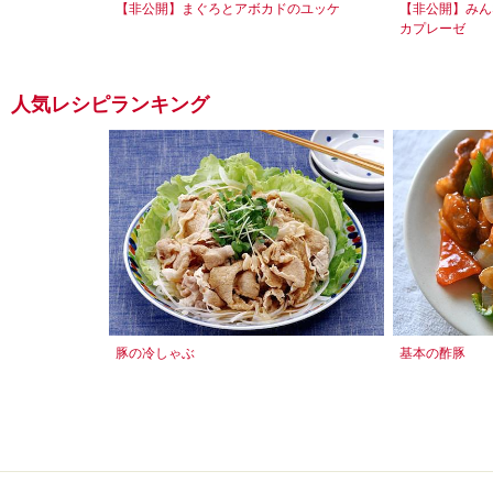
【非公開】まぐろとアボカドのユッケ
【非公開】みん
カプレーゼ
人気レシピランキング
豚の冷しゃぶ
基本の酢豚