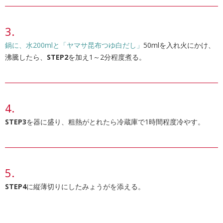
鍋に、水200mlと
「ヤマサ昆布つゆ白だし」
50mlを入れ火にかけ、
沸騰したら、
STEP2
を加え1～2分程度煮る。
STEP3
を器に盛り、粗熱がとれたら冷蔵庫で1時間程度冷やす。
STEP4
に縦薄切りにしたみょうがを添える。