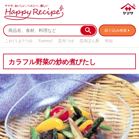
絞り込み検索
これ!うま!!つゆ
Yummy!
昆布つゆ
昆布ぽん酢
時短
リメイク
作り置き
基本の
カラフル野菜の炒め煮びたし