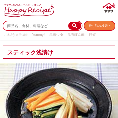
絞り込み検索
これ!うま!!つゆ
Yummy!
昆布つゆ
昆布ぽん酢
時短
リメイク
作り置き
基本の
スティック浅漬け