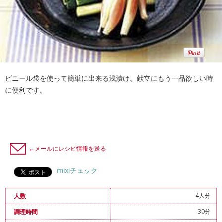
ビニール袋を使って簡単に出来る浅漬け。献立にもう一品欲しい時
に便利です。
←メールにレシピ情報を送る
mixiチェック
4人分
人数
30分
調理時間