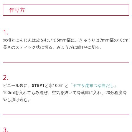
作り方
大根とにんじんは皮をむいて5mm幅に、きゅうりは7mm幅の10cm
長さのスティック状に切る。みょうがは縦1/4に切る。
ビニール袋に、
STEP1
と水100mlと
「ヤマサ昆布つゆ白だし」
100mlを入れてもみ混ぜ、空気を抜いて冷蔵庫に入れ、20分程度冷
やし漬け込む。