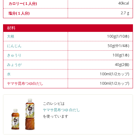
40kcal
カロリー(１人分)
2.7 g
塩分(１人分)
材料
大根
100g(1/10本)
にんじん
50g(中1/4本)
きゅうり
100g(1本)
みょうが
40g(2個)
水
100ml(1/2カップ)
ヤマサ昆布つゆ白だし
100ml(1/2カップ)
このレシピは
ヤマサ昆布つゆ 白だし
を使っています