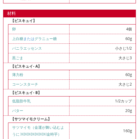
材料
【ビスキュイ】
卵
4個
上白糖
または
グラニュー糖
60g
バニラエッセンス
小さじ1/2
黒ごま
大さじ3
【ビスキュイ- A】
薄力粉
60g
コーンスターチ
大さじ2
【ビスキュイ- B】
低脂肪牛乳
1/2カップ
バター
20g
【サツマイモクリーム】
サツマイモ（金運が舞い込むよ
160g
うに ￼￼￼￼￼￼￼金時芋）