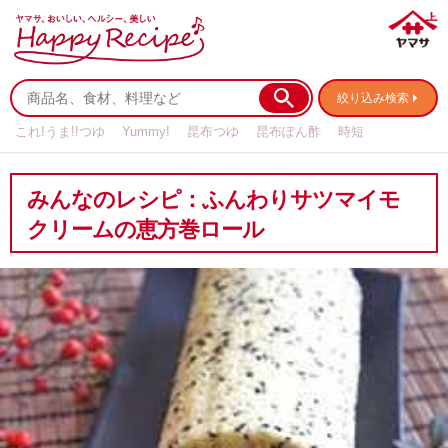
絞り込み検索
これ!うま!!つゆ
Yummy!
昆布つゆ
昆布ぽん酢
時短
リメイク
作り置き
基本の
みんなのレシピ：ふんわりサツマイモ
クリームの恵方巻ロール