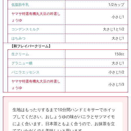
低脂肪牛乳
1/2カップ
ヤマサ特選有機丸大豆の吟選し
小さじ1
ょうゆ
コンデンスミルク
大さじ1と1/2
はちみつ
大さじ1
【和フレイバークリーム】
生クリーム
150cc
グラニュー糖
大さじ1
バニラエッセンス
小さじ1/2
ヤマサ特選有機丸大豆の吟選し
小さじ1/3
ょうゆ
生地はもったりするまで10分間ハンドミキサーでホイッ
プしてください。おしょうゆの味がバニラとサツマイモ
によく合います。日本茶ともよく合うので、お抹茶を立
てていただくのも美味しいと思います。