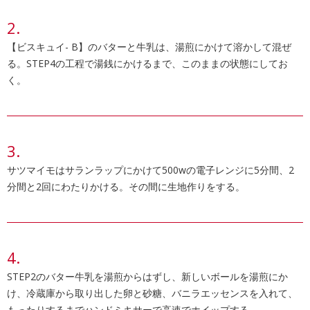
【ビスキュイ- B】のバターと牛乳は、湯煎にかけて溶かして混ぜ
る。STEP4の工程で湯銭にかけるまで、このままの状態にしてお
く。
サツマイモはサランラップにかけて500wの電子レンジに5分間、2
分間と2回にわたりかける。その間に生地作りをする。
STEP2のバター牛乳を湯煎からはずし、新しいボールを湯煎にか
け、冷蔵庫から取り出した卵と砂糖、バニラエッセンスを入れて、
もったりするまでハンドミキサーで高速でホイップする。