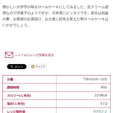
懐かしい大学芋の味をロールケーキにしてみました。生クリーム使
用なので洋菓子のようですが、日本茶にピッタリです。節分は勿論
の事、お客様のお茶請け、お土産に目先を変えた和ロールケーキは
いかがでしょう。
←メールにレシピ情報を送る
*28×32cm一台分
分量
60分
調理時間
2218kcal
カロリー(１本分)
3.2 g
塩分(１本分)
RUNEさま
レシピ制作者