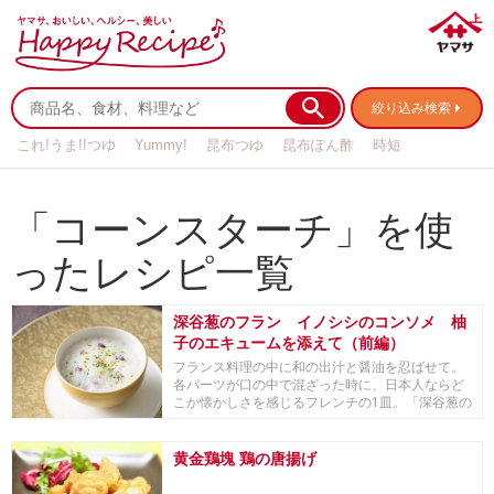
絞り込み検索
これ!うま!!つゆ
Yummy!
昆布つゆ
昆布ぽん酢
時短
リメイク
作り置き
基本の
「コーンスターチ」を使
ったレシピ一覧
深谷葱のフラン イノシシのコンソメ 柚
子のエキュームを添えて（前編）
フランス料理の中に和の出汁と醤油を忍ばせて。
各パーツが口の中で混ざった時に、日本人ならど
こか懐かしさを感じるフレンチの1皿。「深谷葱の
フラン ...
黄金鶏塊 鶏の唐揚げ