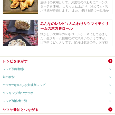
唐揚げの衣用として、片栗粉の代わりにコーンス
ターチを使用。 カリッと仕上がり、冷めてもパリ
パリ感が持続します。 また、揚げる際に一旦油か
ら取り...
みんなのレシピ：ふんわりサツマイモクリ
ームの恵方巻ロール
懐かしい大学芋の味をロールケーキにしてみまし
た。生クリーム使用なので洋菓子のようですが、
日本茶にピッタリです。節分は勿論の事、お客様
のお茶請け...
レシピをさがす
レシピ簡単検索
旬の食材
ヤマサのおいしさ太鼓判レシピ
クッキング裏ワザラボ
レシピ制作者一覧
ヤマサ醤油とつながる