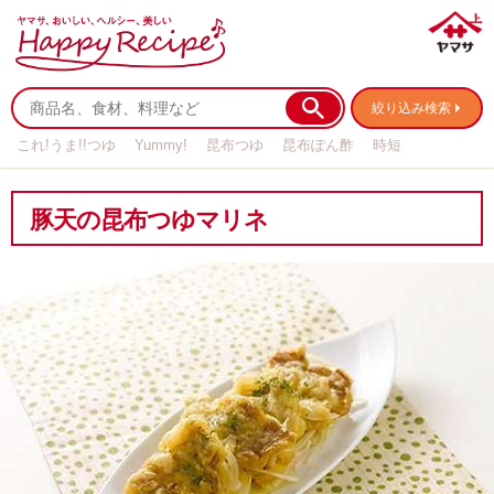
絞り込み検索
これ!うま!!つゆ
Yummy!
昆布つゆ
昆布ぽん酢
時短
リメイク
作り置き
基本の
豚天の昆布つゆマリネ