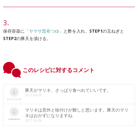
保存容器に
「ヤマサ昆布つゆ」
と酢を入れ、
STEP1
の玉ねぎと
STEP2
の豚天を漬ける。
このレシピに対するコメント
豚天がマリネ、さっぱり食べれていいです。
2017.04.29
トートバック
マリネは意外と味付けが難しと思います。豚天のマリ
ネはおがずになりますね
cyokokoro
2017.04.28