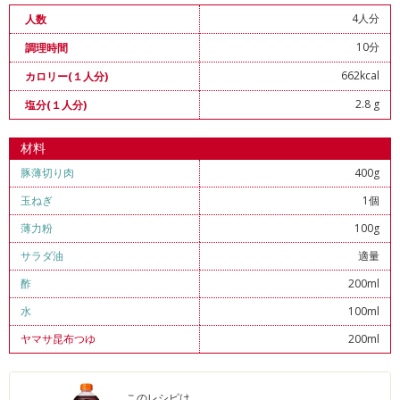
4人分
人数
10分
調理時間
662kcal
カロリー(１人分)
2.8 g
塩分(１人分)
材料
豚薄切り肉
400g
玉ねぎ
1個
薄力粉
100g
サラダ油
適量
酢
200ml
水
100ml
ヤマサ昆布つゆ
200ml
このレシピは