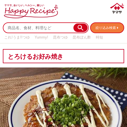
絞り込み検索
これ!うま!!つゆ
Yummy!
昆布つゆ
昆布ぽん酢
時短
リメイク
作り置き
基本の
とろけるお好み焼き