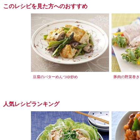
このレシピを見た方へのおすすめ
豆腐のバターめんつゆ炒め
豚肉の野菜巻き
人気レシピランキング