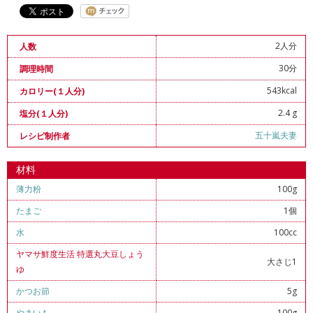
2人分
人数
30分
調理時間
543kcal
カロリー(１人分)
2.4 g
塩分(１人分)
五十嵐夫妻
レシピ制作者
材料
薄力粉
100g
たまご
1個
水
100cc
ヤマサ鮮度生活 特選丸大豆しょう
大さじ1
ゆ
かつお節
5g
やまいも
100g