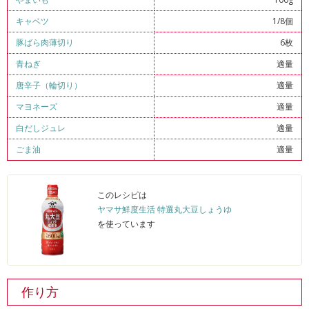
キャベツ
1/8個
豚ばら肉薄切り
6枚
青ねぎ
適量
唐辛子（輪切り）
適量
マヨネーズ
適量
白だしジュレ
適量
ごま油
適量
このレシピは
ヤマサ鮮度生活 特選丸大豆しょうゆ
を使っています
作り方