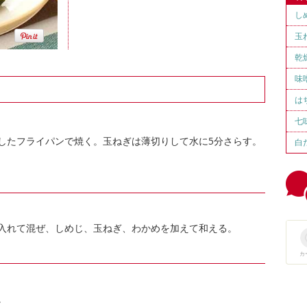
し
玉
乾
味
は
七
したフライパンで焼く。玉ねぎは薄切りして水に5分さらす。
白
入れて混ぜ、しめじ、玉ねぎ、わかめを加えて和える。
カ
。