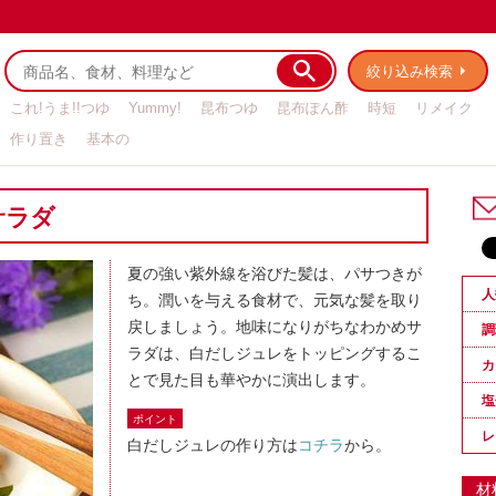
絞り込み検索
これ!うま!!つゆ
Yummy!
昆布つゆ
昆布ぽん酢
時短
リメイク
作り置き
基本の
サラダ
夏の強い紫外線を浴びた髪は、パサつきが
人
ち。潤いを与える食材で、元気な髪を取り
戻しましょう。地味になりがちなわかめサ
調
ラダは、白だしジュレをトッピングするこ
カ
とで見た目も華やかに演出します。
塩
ポイント
レ
白だしジュレの作り方は
コチラ
から。
材