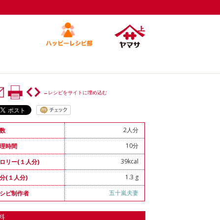
←レシピをサイトに埋め込む
2人分
数
10分
理時間
39kcal
ロリー(１人分)
1.3 g
分(１人分)
五十嵐夫妻
シピ制作者
料