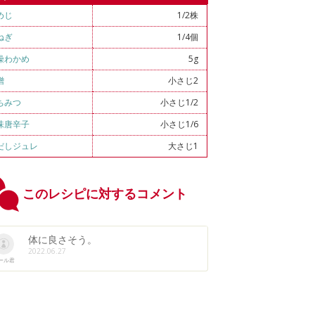
めじ
1/2株
ねぎ
1/4個
燥わかめ
5g
噌
小さじ2
ちみつ
小さじ1/2
味唐辛子
小さじ1/6
だしジュレ
大さじ1
このレシピに対するコメント
体に良さそう。
2022.06.27
ール君