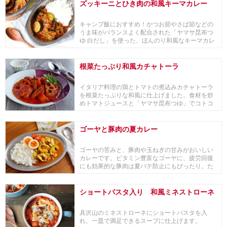
ズッキーニとひき肉の和風キーマカレー
キャンプ飯におすすめ！かつお節やさば節などの
うま味がバランスよく配合された「ヤマサ昆布つ
ゆ 白だし」を使った、ほんのり和風なキーマカレ
ーです。...
根菜たっぷり和風カチャトーラ
イタリア料理の鶏とトマトの煮込みカチャトーラ
を根菜たっぷりな和風に仕上げました。食材を炒
めトマトジュースと「ヤマサ昆布つゆ」でコトコ
ト煮込むだ...
ゴーヤと豚肉の夏カレー
ゴーヤの苦みと、豚肉や玉ねぎの甘みがおいしい
カレーです。ビタミン豊富なゴーヤに、疲労回復
にも効果的な豚肉は夏バテ防止にもぴったり。た
っぷりのし...
ショートパスタ入り 和風ミネストローネ
具沢山のミネストローネにショートパスタを入
れ、一皿で満足できるスープに仕上げます。