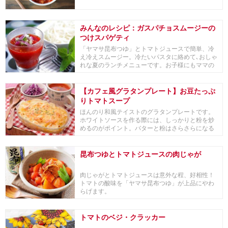
みんなのレシピ：ガスパチョスムージーの
つけスパゲティ
「ヤマサ昆布つゆ」とトマトジュースで簡単、冷
え冷えスムージー。冷たいパスタに絡めて､おしゃ
れな夏のランチメニューです。お子様にもママの
女子会に...
【カフェ風グラタンプレート】お豆たっぷ
りトマトスープ
ほんのり和風テイストのグラタンプレートです。
ホワイトソースを作る際には、しっかりと粉を炒
めるのがポイント。バターと粉はさらさらになる
までよく炒...
昆布つゆとトマトジュースの肉じゃが
肉じゃがとトマトジュースは意外な程、好相性！
トマトの酸味を「ヤマサ昆布つゆ」が上品にやわ
らげます。
トマトのベジ・クラッカー