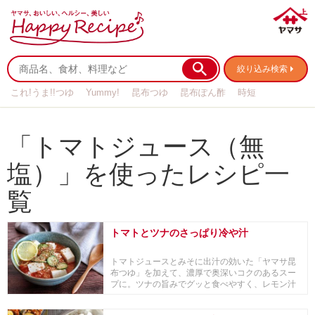
絞り込み検索
これ!うま!!つゆ
Yummy!
昆布つゆ
昆布ぽん酢
時短
リメイク
作り置き
基本の
「トマトジュース（無
塩）」を使ったレシピ一
覧
トマトとツナのさっぱり冷や汁
トマトジュースとみそに出汁の効いた「ヤマサ昆
布つゆ」を加えて、濃厚で奥深いコクのあるスー
プに。ツナの旨みでグッと食べやすく、レモン汁
でさっぱり...