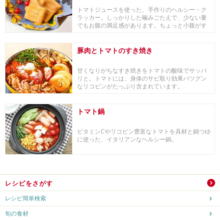
トマトジュースを使った、手作りのヘルシー・ク
ラッカー。しっかりした噛みごたえで、少ない量
でもお腹の満足感があります。ちょっと小腹がす
いた時や、...
豚肉とトマトのすき焼き
甘くなりがちなすき焼きをトマトの酸味でサッパ
リと。トマトには、身体のサビ取り効果バツグン
なリコピンがたっぷり含まれています。
トマト鍋
ビタミンCやリコピン豊富なトマトを具材と鍋つゆ
に使った、イタリアンなヘルシー鍋。
レシピをさがす
レシピ簡単検索
旬の食材