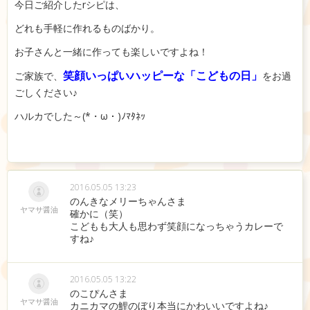
今日ご紹介したrシピは、
どれも手軽に作れるものばかり。
お子さんと一緒に作っても楽しいですよね！
笑顔いっぱいハッピーな「こどもの日」
ご家族で、
をお過
ごしください♪
ハルカでした～(*・ω・)ﾉﾏﾀﾈｯ
2016.05.05 13:23
のんきなメリーちゃんさま
ヤマサ醤油
確かに（笑）
こどもも大人も思わず笑顔になっちゃうカレーで
すね♪
2016.05.05 13:22
のこぴんさま
ヤマサ醤油
カニカマの鯉のぼり本当にかわいいですよね♪