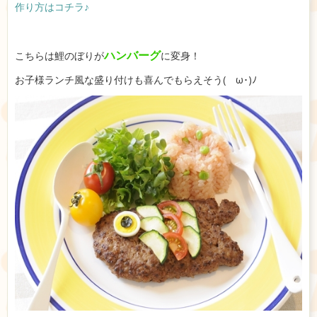
作り方はコチラ♪
ハンバーグ
こちらは鯉のぼりが
に変身！
お子様ランチ風な盛り付けも喜んでもらえそう(ゝω･)ﾉ