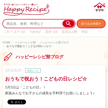
絞り込み検索
これ!うま!!つゆ
Yummy!
昆布つゆ
昆布ぽん酢
時短
リメイク
作り置き
基本の
HOME
ハッピーレシピ部
ハッピーレシピ部ブログ
おうちで祝おう！こどもの日レシピ☆
ハッピーレシピ部ブログ
2016.05.01
注目レシピ
おうちで祝おう！こどもの日レシピ☆
5月5日は「こどもの日」！
家族みんなでお子さんの成長を手料理でお祝いしましょう♪