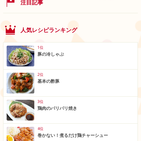
注目記事
人気レシピランキング
1位
豚の冷しゃぶ
2位
基本の酢豚
3位
鶏肉のパリパリ焼き
4位
巻かない！煮るだけ鶏チャーシュー