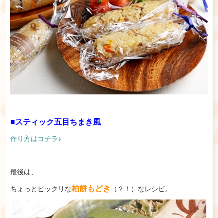
■スティック五目ちまき風
作り方はコチラ♪
最後は、
柏餅もどき
ちょっとビックリな
（？！）なレシピ。