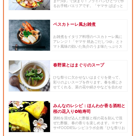
ま!!つゆ」で決まり！フライパンひとつで作
るお手軽パエリアです。「ヤマサ ぱぱっと
ちゃんと これ!...
ペスカトーレ風お雑煮
お雑煮をイタリア料理のペスカトーレ風に
アレンジ！「ヤマサ 焼あごだしつゆ」とト
マト風味の効いた魚介のうま味たっぷりス
ープので楽しんでみては？■...
春野菜とはまぐりのスープ
ひな祭りに欠かせないはまぐりを使って、
彩りのよいスープを作ります。春を感じさ
せてくれる、菜の花や絹さやなどを合わせ
るので、土鍋で作ったり、大き...
みんなのレシピ：ほんわか香る酒粕と
桜の花入り✿蛤寿司
酒粕を混ぜ込んだ酢飯と桜の花を刻んで混
ぜた酢飯、春の香りを楽しめます。※ヤマ
サ×FOODIESレシピコラボ企画「ひな祭りお
寿司グランプリ201...