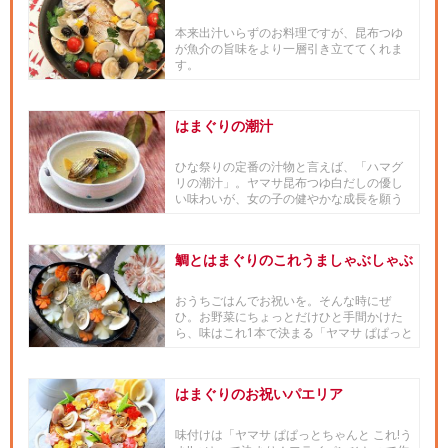
本来出汁いらずのお料理ですが、昆布つゆ
が魚介の旨味をより一層引き立ててくれま
す。
はまぐりの潮汁
ひな祭りの定番の汁物と言えば、「ハマグ
リの潮汁」。ヤマサ昆布つゆ白だしの優し
い味わいが、女の子の健やかな成長を願う
お祝いにぴったりのおいしさです。
鯛とはまぐりのこれうましゃぶしゃぶ
おうちごはんでお祝いを。そんな時にぜ
ひ。お野菜にちょっとだけひと手間かけた
ら、味はこれ1本で決まる「ヤマサ ぱぱっと
ちゃんと これ!うま!!つ...
はまぐりのお祝いパエリア
味付けは「ヤマサ ぱぱっとちゃんと これ!う