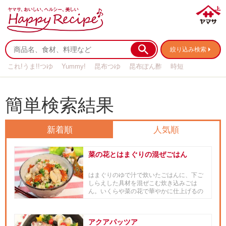
絞り込み検索
これ!うま!!つゆ
Yummy!
昆布つゆ
昆布ぽん酢
時短
リメイク
作り置き
基本の
簡単検索結果
新着順
人気順
菜の花とはまぐりの混ぜごはん
はまぐりのゆで汁で炊いたごはんに、下ご
しらえした具材を混ぜこむ炊き込みごは
ん。いくらや菜の花で華やかに仕上げるの
で、桃の節句にもおすすめです。
アクアパッツア