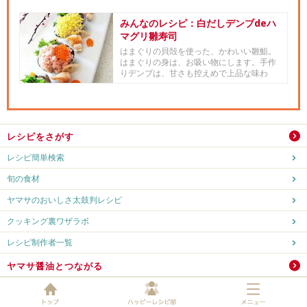
みんなのレシピ：白だしデンブdeハ
マグリ雛寿司
はまぐりの貝殻を使った、かわいい雛鮨。
はまぐりの身は、お吸い物にします。手作
りデンブは、甘さも控えめで上品な味わ
い。見た目も華やかで、お祝いに...
レシピをさがす
レシピ簡単検索
旬の食材
ヤマサのおいしさ太鼓判レシピ
クッキング裏ワザラボ
レシピ制作者一覧
ヤマサ醤油とつながる