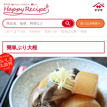
絞り込み検索
これ!うま!!つゆ
Yummy!
昆布つゆ
昆布ぽん酢
時短
リメイク
作り置き
基本の
簡単ぶり大根