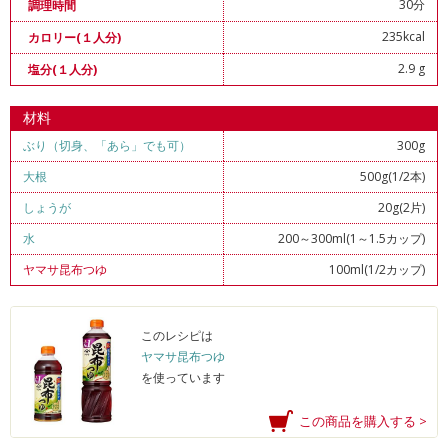
30分
調理時間
235kcal
カロリー(１人分)
2.9 g
塩分(１人分)
材料
ぶり（切身、「あら」でも可）
300g
大根
500g(1/2本)
しょうが
20g(2片)
水
200～300ml(1～1.5カップ)
ヤマサ昆布つゆ
100ml(1/2カップ)
このレシピは
ヤマサ昆布つゆ
を使っています
この商品を購入する >