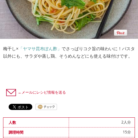
梅干し×
「ヤマサ昆布ぽん酢」
でさっぱりコク旨の味わいに！パスタ
以外にも、サラダや蒸し鶏、そうめんなどにも使える味付けです。
←メールにレシピ情報を送る
2人分
人数
15分
調理時間