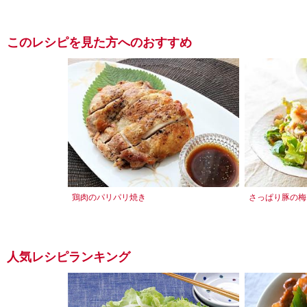
このレシピを見た方へのおすすめ
鶏肉のパリパリ焼き
さっぱり豚の梅
人気レシピランキング