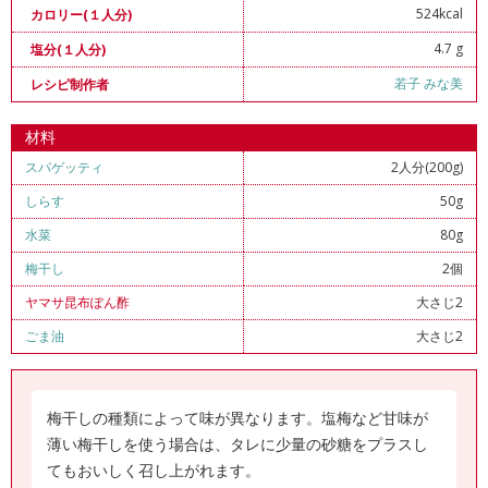
524kcal
カロリー(１人分)
4.7 g
塩分(１人分)
若子 みな美
レシピ制作者
材料
スパゲッティ
2人分(200g)
しらす
50g
水菜
80g
梅干し
2個
ヤマサ昆布ぽん酢
大さじ2
ごま油
大さじ2
梅干しの種類によって味が異なります。塩梅など甘味が
薄い梅干しを使う場合は、タレに少量の砂糖をプラスし
てもおいしく召し上がれます。