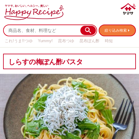
絞り込み検索
これ!うま!!つゆ
Yummy!
昆布つゆ
昆布ぽん酢
時短
リメイク
作り置き
基本の
しらすの梅ぽん酢パスタ