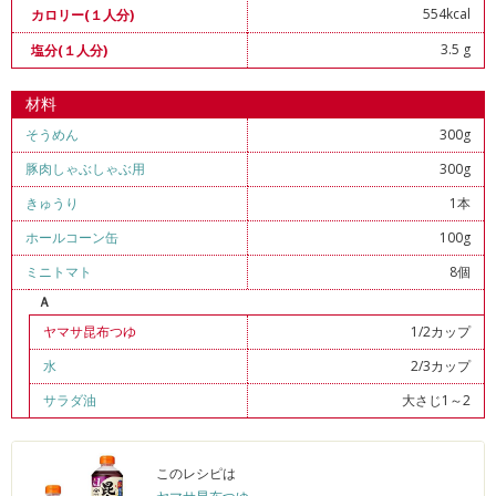
554kcal
カロリー(１人分)
3.5 g
塩分(１人分)
材料
そうめん
300g
豚肉しゃぶしゃぶ用
300g
きゅうり
1本
ホールコーン缶
100g
ミニトマト
8個
Ａ
ヤマサ昆布つゆ
1/2カップ
水
2/3カップ
サラダ油
大さじ1～2
このレシピは