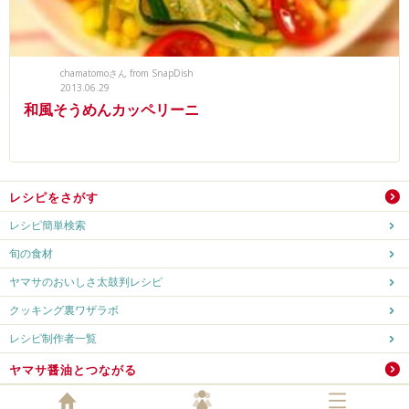
chamatomoさん from SnapDish
2013.06.29
和風そうめんカッペリーニ
レシピをさがす
レシピ簡単検索
旬の食材
ヤマサのおいしさ太鼓判レシピ
クッキング裏ワザラボ
レシピ制作者一覧
ヤマサ醤油とつながる