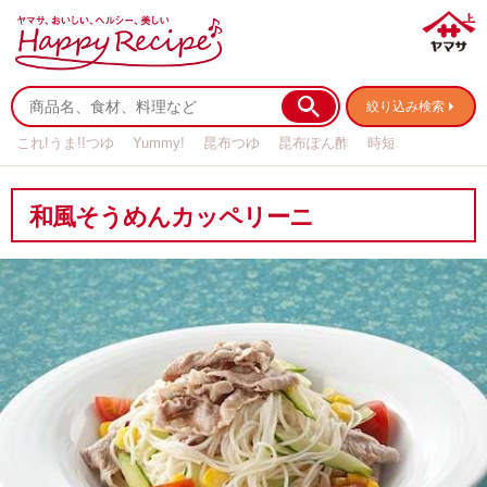
絞り込み検索
これ!うま!!つゆ
Yummy!
昆布つゆ
昆布ぽん酢
時短
リメイク
作り置き
基本の
和風そうめんカッペリーニ