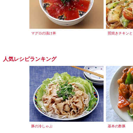
マグロの漬け丼
照焼きチキンと
人気レシピランキング
豚の冷しゃぶ
基本の酢豚