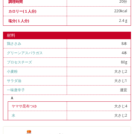
20分
調理時間
220kcal
カロリー(１人分)
2.4 g
塩分(１人分)
材料
鶏ささみ
8本
グリーンアスパラガス
4本
プロセスチーズ
80g
小麦粉
大さじ2
サラダ油
大さじ1
一味唐辛子
適宜
Ａ
ヤマサ昆布つゆ
大さじ4
水
大さじ2