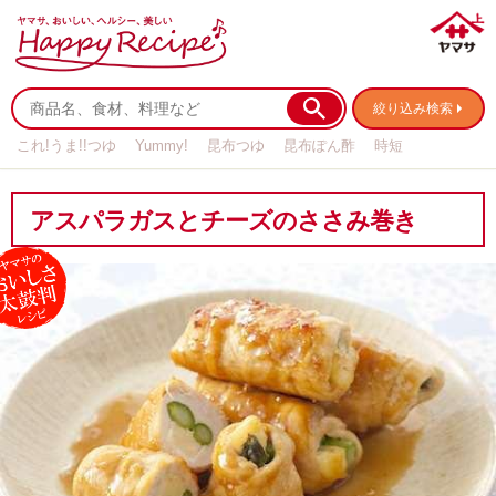
絞り込み検索
これ!うま!!つゆ
Yummy!
昆布つゆ
昆布ぽん酢
時短
リメイク
作り置き
基本の
アスパラガスとチーズのささみ巻き