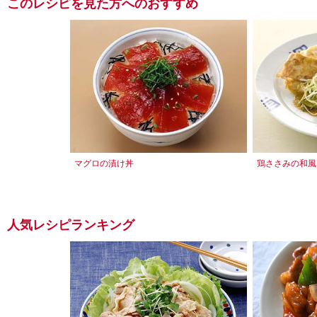
このレシピを見た方へのおすすめ
マグロの漬け丼
鶏ささみの和風
人気レシピランキング