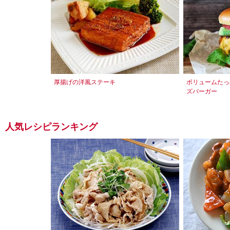
厚揚げの洋風ステーキ
ボリュームたっ
ズバーガー
人気レシピランキング