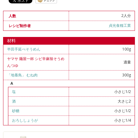
2人分
人数
貞光食糧工業
レシピ制作者
材料
半田手延べそうめん
100g
ヤマサ 麺屋一杯 シビ辛麻辣そうめ
適量
んつゆ
「地養鳥」 むね肉
300g
A
塩
小さじ1/2
酒
大さじ2
砂糖
小さじ1/2
おろししょうが
小さじ1/4