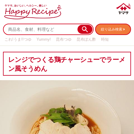
絞り込み検索
これ!うま!!つゆ
Yummy!
昆布つゆ
昆布ぽん酢
時短
リメイク
作り置き
基本の
レンジでつくる鶏チャーシューでラーメ
ン風そうめん