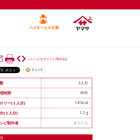
←レシピをサイトに埋め込む
2人分
数
40分
理時間
141kcal
ロリー(１人分)
1.2 g
分(１人分)
まつくら
シピ制作者
料