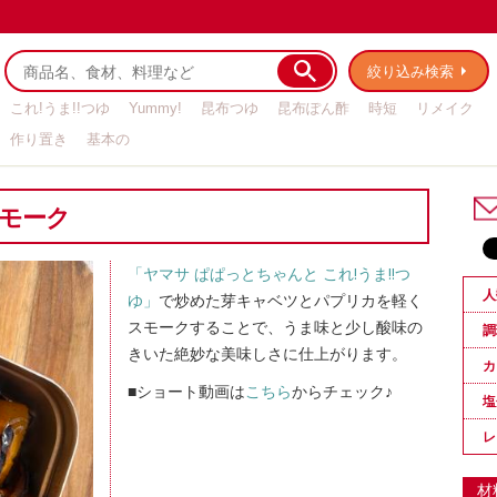
絞り込み検索
これ!うま!!つゆ
Yummy!
昆布つゆ
昆布ぽん酢
時短
リメイク
作り置き
基本の
スモーク
「ヤマサ ぱぱっとちゃんと これ!うま!!つ
人
ゆ」
で炒めた芽キャベツとパプリカを軽く
スモークすることで、うま味と少し酸味の
調
きいた絶妙な美味しさに仕上がります。
カ
■ショート動画は
こちら
からチェック♪
塩
レ
材