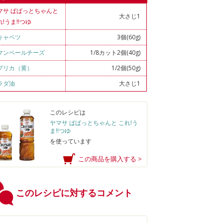
マサ ぱぱっとちゃんと
大さじ1
れ!うま!!つゆ
キャベツ
3個(60g)
マンベールチーズ
1/8カット2個(40g)
プリカ（黄）
1/2個(50g)
ラダ油
大さじ1
このレシピは
ヤマサ ぱぱっとちゃんと これ!う
ま!!つゆ
を使っています
この商品を購入する >
このレシピに対するコメント