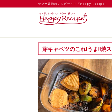
ヤマサ醤油のレシピサイト「Happy Recipe」
芽キャベツのこれ!うま!!焼