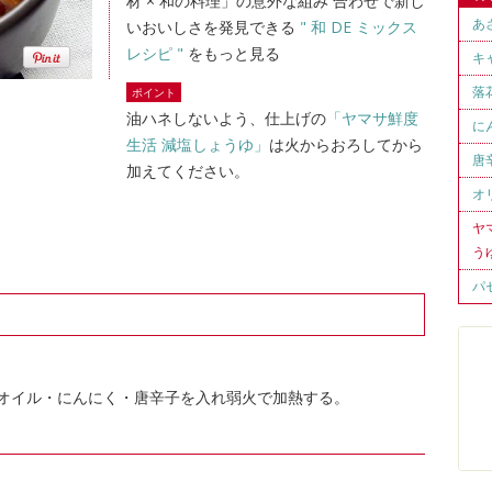
材 × 和の料理」の意外な組み 合わせで新し
あ
いおいしさを発見できる
" 和 DE ミックス
レシピ "
をもっと見る
キ
落
ポイント
油ハネしないよう、仕上げの
「ヤマサ鮮度
に
生活 減塩しょうゆ」
は火からおろしてから
唐
加えてください。
オ
ヤ
う
パ
オイル・にんにく・唐辛子を入れ弱火で加熱する。