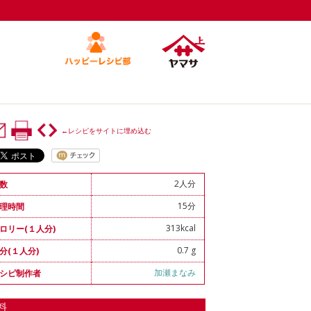
←レシピをサイトに埋め込む
2人分
数
15分
理時間
313kcal
ロリー(１人分)
0.7 g
分(１人分)
加瀬まなみ
シピ制作者
料