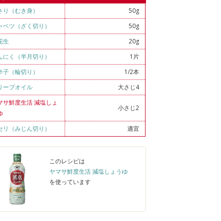
さり（むき身）
50g
ャベツ（ざく切り）
50g
花生
20g
んにく（半月切り）
1片
辛子（輪切り）
1/2本
リーブオイル
大さじ4
マサ鮮度生活 減塩しょ
小さじ2
ゆ
セリ（みじん切り）
適宜
このレシピは
ヤマサ鮮度生活 減塩しょうゆ
を使っています