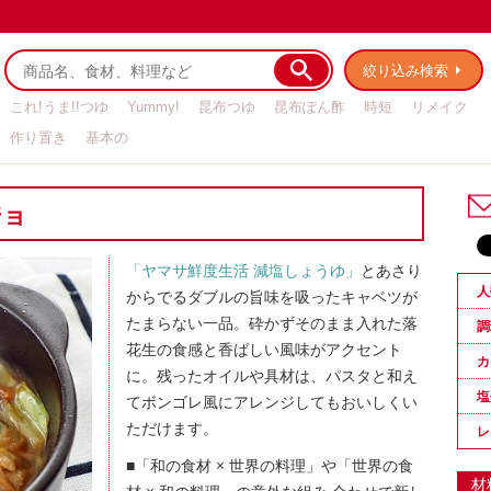
絞り込み検索
これ!うま!!つゆ
Yummy!
昆布つゆ
昆布ぽん酢
時短
リメイク
作り置き
基本の
ジョ
「ヤマサ鮮度生活 減塩しょうゆ」
とあさり
人
からでるダブルの旨味を吸ったキャベツが
たまらない一品。砕かずそのまま入れた落
調
花生の食感と香ばしい風味がアクセント
カ
に。残ったオイルや具材は、パスタと和え
塩
てボンゴレ風にアレンジしてもおいしくい
ただけます。
レ
■「和の食材 × 世界の料理」や「世界の食
材