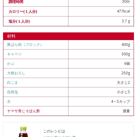
30分
調理時間
477kcal
カロリー(１人分)
3.7 g
塩分(１人分)
材料
豚ばら肉（ブロック）
400g
キャベツ
300g
かぶ
6個
大根おろし
250g
白ごま
大さじ2
自然塩
小さじ5
水
4～5カップ
ヤマサ青じそぽん酢
適量
このレシピは