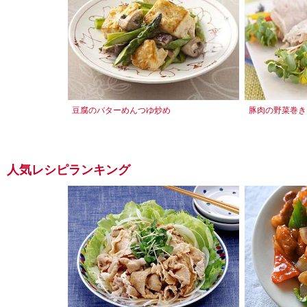
豆腐のバターめんつゆ炒め
豚肉の野菜巻き
人気レシピランキング