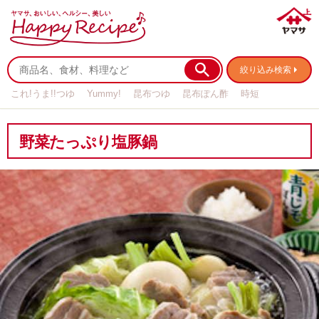
絞り込み検索
これ!うま!!つゆ
Yummy!
昆布つゆ
昆布ぽん酢
時短
リメイク
作り置き
基本の
野菜たっぷり塩豚鍋