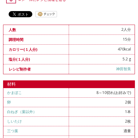
2人分
人数
15分
調理時間
470kcal
カロリー(１人分)
5.2 g
塩分(１人分)
神田智美
レシピ制作者
材料
かまぼこ
8～10切れ(お好みで)
卵
2個
白ねぎ（葉以外）
1本
しいたけ
2枚
三つ葉
適量