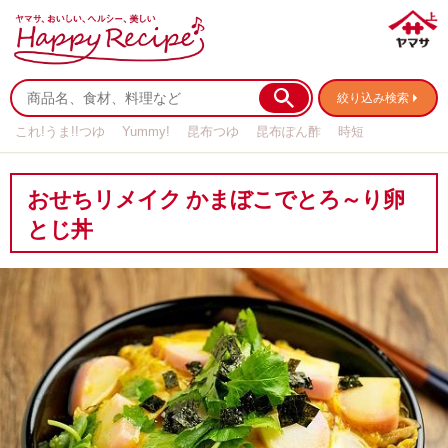
絞り込み検索
これ!うま!!つゆ
Yummy!
昆布つゆ
昆布ぽん酢
時短
リメイク
作り置き
基本の
おせちリメイク かまぼこでとろ～り卵
とじ丼