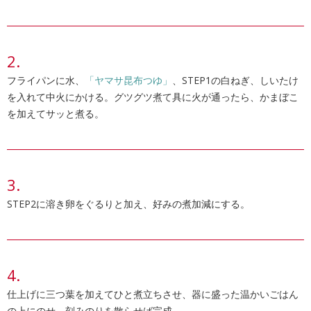
フライパンに水、
「ヤマサ昆布つゆ」
、STEP1の白ねぎ、しいたけ
を入れて中火にかける。グツグツ煮て具に火が通ったら、かまぼこ
を加えてサッと煮る。
STEP2に溶き卵をぐるりと加え、好みの煮加減にする。
仕上げに三つ葉を加えてひと煮立ちさせ、器に盛った温かいごはん
の上にのせ、刻みのりを散らせば完成。