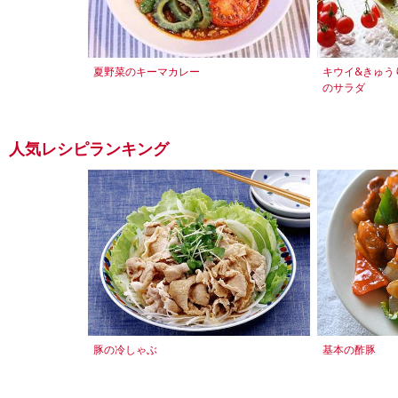
夏野菜のキーマカレー
キウイ&きゅう
のサラダ
人気レシピランキング
豚の冷しゃぶ
基本の酢豚