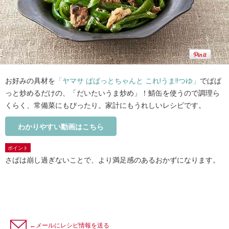
お好みの具材を
「ヤマサ ぱぱっとちゃんと これ!うま!!つゆ」
でぱぱ
っと炒めるだけの、「だいたいうま炒め」！鯖缶を使うので調理ら
くらく、常備菜にもぴったり。家計にもうれしいレシピです。
わかりやすい動画はこちら
ポイント
さばは崩し過ぎないことで、より満足感のあるおかずになります。
←メールにレシピ情報を送る