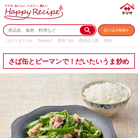
絞り込み検索
これ!うま!!つゆ
Yummy!
昆布つゆ
昆布ぽん酢
時短
リメイク
作り置き
基本の
さば缶とピーマンで！だいたいうま炒め