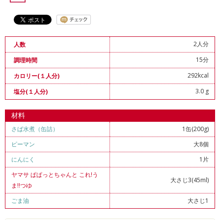
2人分
人数
15分
調理時間
292kcal
カロリー(１人分)
3.0 g
塩分(１人分)
材料
さば水煮（缶詰）
1缶(200g)
ピーマン
大8個
にんにく
1片
ヤマサ ぱぱっとちゃんと これ!う
大さじ3(45ml)
ま!!つゆ
ごま油
大さじ1