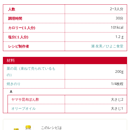
2~3人分
人数
30分
調理時間
101kcal
カロリー(１人分)
1.2 g
塩分(１人分)
瀬 友美／ひよこ食堂
レシピ制作者
材料
菜の花（束ねて売られているも
200g
の）
焼きのり
1/4枚程
A
ヤマサ昆布ぽん酢
大さじ2
オリーブオイル
大さじ1
このレシピは