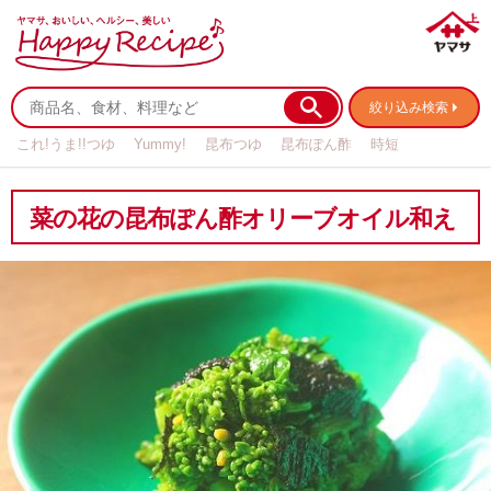
絞り込み検索
これ!うま!!つゆ
Yummy!
昆布つゆ
昆布ぽん酢
時短
リメイク
作り置き
基本の
菜の花の昆布ぽん酢オリーブオイル和え