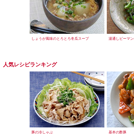
しょうが風味のとろとろ冬瓜スープ
湯通しピーマン
人気レシピランキング
豚の冷しゃぶ
基本の酢豚