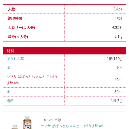
2人分
人数
10分
調理時間
42kcal
カロリー(１人分)
2.1 g
塩分(１人分)
材料
ほうれん草
1把(150g)
塩
少々
ヤマサ ぱぱっとちゃんと これ!う
40ml
ま!!つゆ
水
80ml
鰹節
1袋(3g)
このレシピは
ヤマサ ぱぱっとちゃんと これ!うま!!つゆ