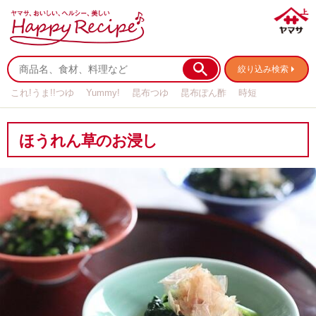
絞り込み検索
これ!うま!!つゆ
Yummy!
昆布つゆ
昆布ぽん酢
時短
リメイク
作り置き
基本の
ほうれん草のお浸し