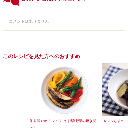
コメントはありません
このレシピを見た方へのおすすめ
彩り鮮やか「 ジュワ‼うま‼夏野菜の焼き浸
レンジなすのこ
し」