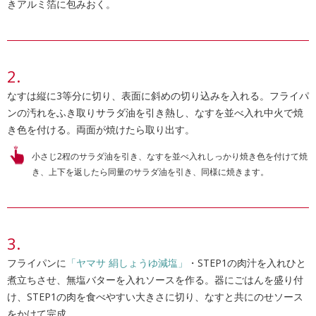
きアルミ箔に包みおく。
なすは縦に3等分に切り、表面に斜めの切り込みを入れる。フライパ
ンの汚れをふき取りサラダ油を引き熱し、なすを並べ入れ中火で焼
き色を付ける。両面が焼けたら取り出す。
小さじ2程のサラダ油を引き、なすを並べ入れしっかり焼き色を付けて焼
き、上下を返したら同量のサラダ油を引き、同様に焼きます。
フライパンに
「ヤマサ 絹しょうゆ減塩」
・STEP1の肉汁を入れひと
煮立ちさせ、無塩バターを入れソースを作る。器にごはんを盛り付
け、STEP1の肉を食べやすい大きさに切り、なすと共にのせソース
をかけて完成。