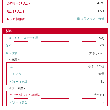
364kcal
カロリー(１人分)
1.5 g
塩分(１人分)
瀬 友美／ひよこ食堂
レシピ制作者
材料
牛肉（もも、ステーキ用）
150g
なす
2本
サラダ油
大さじ2～3
＜肉用＞
塩
小さじ1/4強
こしょう
適量
バター（無塩）
8g
＜ソース用＞
ヤマサ 絹しょうゆ減塩
大さじ1
バター（無塩）
5g