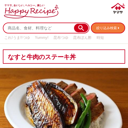
絞り込み検索
これ!うま!!つゆ
Yummy!
昆布つゆ
昆布ぽん酢
時短
リメイク
作り置き
基本の
なすと牛肉のステーキ丼