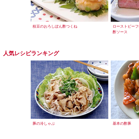
枝豆のおろしぽん酢つくね
ローストビーフ
酢ソース
人気レシピランキング
豚の冷しゃぶ
基本の酢豚