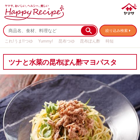
絞り込み検索
これ!うま!!つゆ
Yummy!
昆布つゆ
昆布ぽん酢
時短
リメイク
作り置き
基本の
ツナと水菜の昆布ぽん酢マヨパスタ