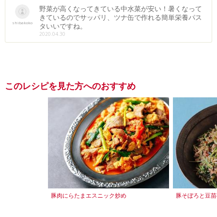
野菜が高くなってきている中水菜が安い！暑くなって
きているのでサッパリ、ツナ缶で作れる簡単栄養パス
shibakoko
タいいですね。
2020.04.30
このレシピを見た方へのおすすめ
豚肉にらたまエスニック炒め
豚そぼろと豆苗