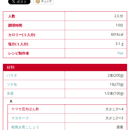
2人分
人数
10分
調理時間
601kcal
カロリー(１人分)
3.1 g
塩分(１人分)
Yuu
レシピ制作者
材料
パスタ
2束(200g)
ツナ缶
1缶(70g)
水菜
1/2束(100g)
A
ヤマサ昆布ぽん酢
大さじ3〜4
マヨネーズ
大さじ2〜3
粗挽き黒こしょう
適量