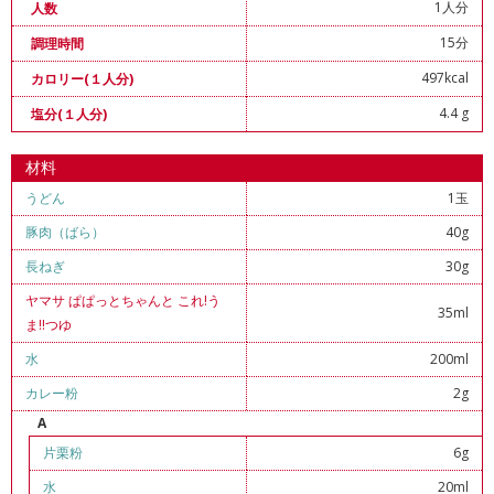
1人分
人数
15分
調理時間
497kcal
カロリー(１人分)
4.4 g
塩分(１人分)
材料
うどん
1玉
豚肉（ばら）
40g
長ねぎ
30g
ヤマサ ぱぱっとちゃんと これ!う
35ml
ま!!つゆ
水
200ml
カレー粉
2g
A
片栗粉
6g
水
20ml