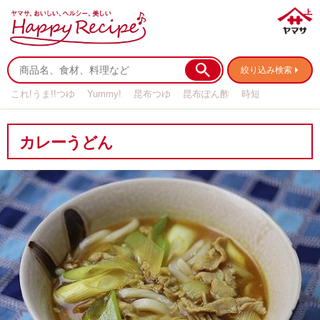
絞り込み検索
これ!うま!!つゆ
Yummy!
昆布つゆ
昆布ぽん酢
時短
リメイク
作り置き
基本の
カレーうどん