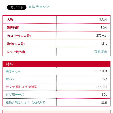
mixiチェック
2人分
人数
10分
調理時間
275kcal
カロリー(１人分)
1.3 g
塩分(１人分)
藤原 朋未
レシピ制作者
材料
栗きんとん
80～100g
食パン
2枚
ヤマサ 絹しょうゆ減塩
小さじ1
ピザ用チーズ
30g
粗挽き黒こしょう（お好みで）
適量