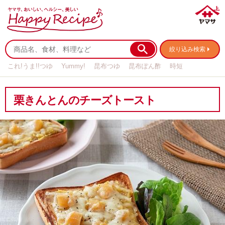
絞り込み検索
これ!うま!!つゆ
Yummy!
昆布つゆ
昆布ぽん酢
時短
リメイク
作り置き
基本の
栗きんとんのチーズトースト