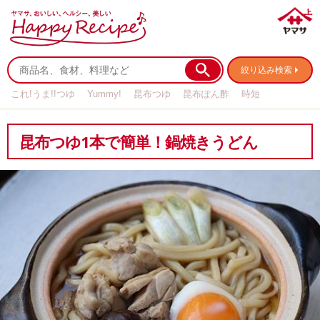
絞り込み検索
これ!うま!!つゆ
Yummy!
昆布つゆ
昆布ぽん酢
時短
リメイク
作り置き
基本の
昆布つゆ1本で簡単！鍋焼きうどん