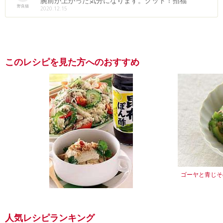
腕前が上がった気分になります。グット！招福
野良猫
2020.12.15
このレシピを見た方へのおすすめ
ゴーヤと青じそ
豆腐とゴーヤのぽん酢サラダ
人気レシピランキング