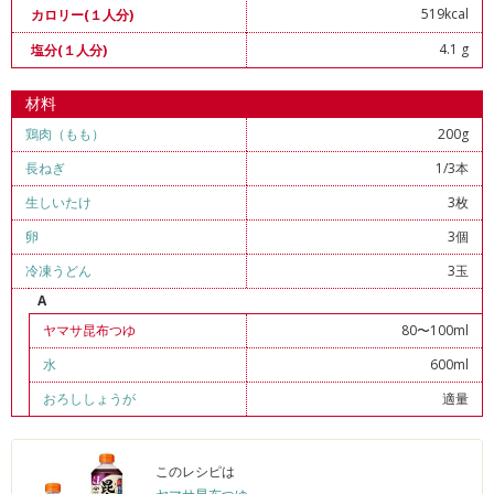
519kcal
カロリー(１人分)
4.1 g
塩分(１人分)
材料
鶏肉（もも）
200g
長ねぎ
1/3本
生しいたけ
3枚
卵
3個
冷凍うどん
3玉
A
ヤマサ昆布つゆ
80〜100ml
水
600ml
おろししょうが
適量
このレシピは