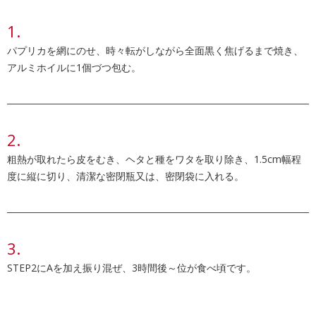
パプリカを網にのせ、時々転がしながら全面黒く焦げるまで焼き、
アルミホイルに1個づつ包む。
粗熱が取れたら皮をむき、ヘタと種をワタを取り除き、1.5cm幅程
度に縦に切り、清潔な密閉瓶又は、密閉袋に入れる。
STEP2にAを加え振り混ぜ、3時間後～位が食べ頃です。