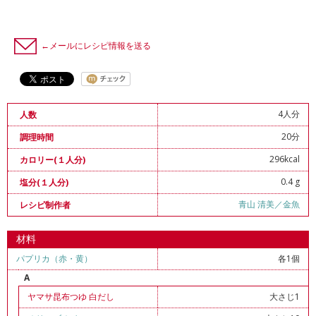
←メールにレシピ情報を送る
4人分
人数
20分
調理時間
296kcal
カロリー(１人分)
0.4 g
塩分(１人分)
青山 清美／金魚
レシピ制作者
材料
パプリカ（赤・黄）
各1個
A
ヤマサ昆布つゆ 白だし
大さじ1