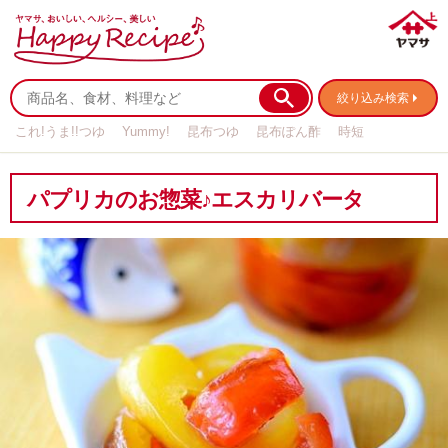
絞り込み検索
これ!うま!!つゆ
Yummy!
昆布つゆ
昆布ぽん酢
時短
リメイク
作り置き
基本の
パプリカのお惣菜♪エスカリバータ