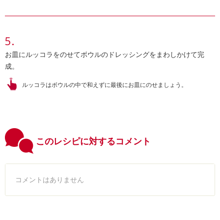
お皿にルッコラをのせてボウルのドレッシングをまわしかけて完
成。
ルッコラはボウルの中で和えずに最後にお皿にのせましょう。
このレシピに対するコメント
コメントはありません