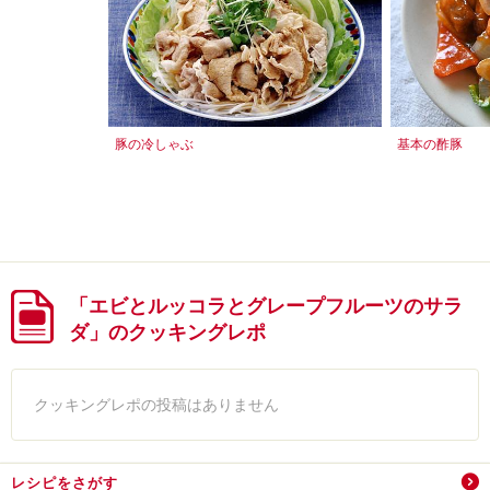
豚の冷しゃぶ
基本の酢豚
「エビとルッコラとグレープフルーツのサラ
ダ」のクッキングレポ
クッキングレポの投稿はありません
レシピをさがす