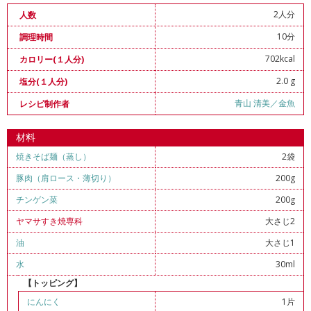
2人分
人数
10分
調理時間
702kcal
カロリー(１人分)
2.0 g
塩分(１人分)
青山 清美／金魚
レシピ制作者
材料
焼きそば麺（蒸し）
2袋
豚肉（肩ロース・薄切り）
200g
チンゲン菜
200g
ヤマサすき焼専科
大さじ2
油
大さじ1
水
30ml
【トッピング】
にんにく
1片