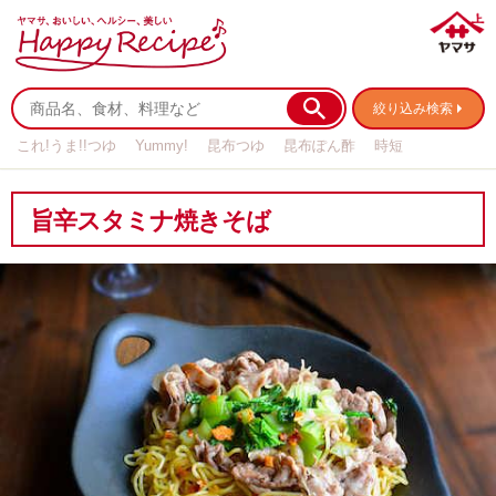
絞り込み検索
これ!うま!!つゆ
Yummy!
昆布つゆ
昆布ぽん酢
時短
リメイク
作り置き
基本の
旨辛スタミナ焼きそば