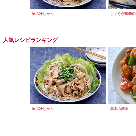
豚の冷しゃぶ
しょうが風味の
人気レシピランキング
豚の冷しゃぶ
基本の酢豚