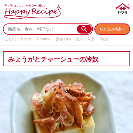
絞り込み検索
これ!うま!!つゆ
Yummy!
昆布つゆ
昆布ぽん酢
時短
リメイク
作り置き
基本の
みょうがとチャーシューの冷奴