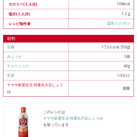
109kcal
カロリー(１人分)
1.2 g
塩分(１人分)
冨田 ただすけ
レシピ制作者
材料
豆腐
1丁(小さめ 250g)
みょうが
1個
チャーシュー
40g
生姜
1/2かけ
ヤマサ鮮度生活 特選丸大豆しょう
適量
ゆ
このレシピは
ヤマサ鮮度生活 特選丸大豆しょうゆ
を使っています