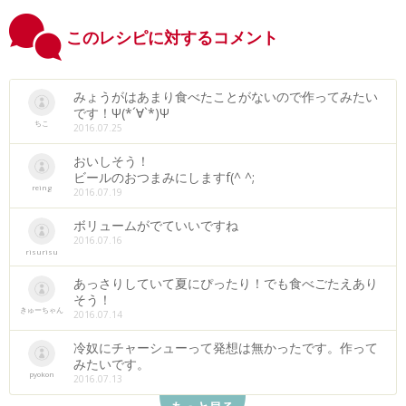
このレシピに対するコメント
みょうがはあまり食べたことがないので作ってみたい
です！Ψ(*´∀`*)Ψ
ちこ
2016.07.25
おいしそう！
ビールのおつまみにしますf(^ ^;
reing
2016.07.19
ボリュームがでていいですね
2016.07.16
risurisu
あっさりしていて夏にぴったり！でも食べごたえあり
そう！
きゅーちゃん
2016.07.14
冷奴にチャーシューって発想は無かったです。作って
みたいです。
pyokon
2016.07.13