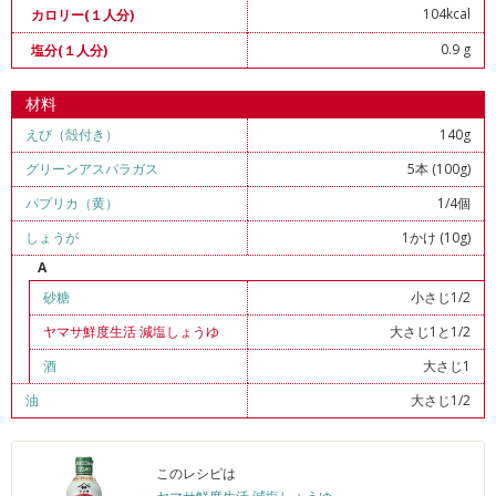
104kcal
カロリー(１人分)
0.9 g
塩分(１人分)
材料
えび（殻付き）
140g
グリーンアスパラガス
5本 (100g)
パプリカ（黄）
1/4個
しょうが
1かけ (10g)
A
砂糖
小さじ1/2
ヤマサ鮮度生活 減塩しょうゆ
大さじ1と1/2
酒
大さじ1
油
大さじ1/2
このレシピは