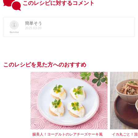
このレシピに対するコメント
簡単そう
2025.03.09
Ranma
このレシピを見た方へのおすすめ
腸美人！ヨーグルトのレアチーズケーキ風
イカ丸ごと！混