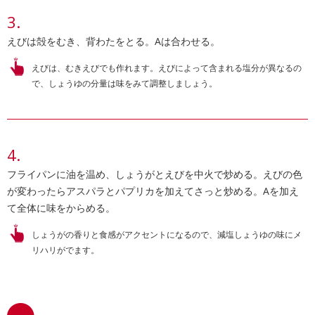
えびは殻をむき、背わたをとる。Aは合わせる。
えびは、むきえびでも作れます。えびによって含まれる塩分が異なるの
で、しょうゆの分量は味をみて調整しましょう。
フライパンに油を温め、しょうがとえびを中火で炒める。えびの色
が変わったらアスパラとパプリカを加えてさっと炒める。Aを加え
て全体に味をからめる。
しょうがの香りと食感がアクセントになるので、減塩しょうゆの味にメ
リハリがでます。