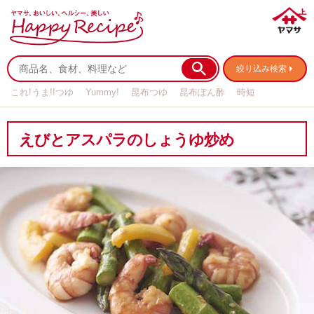
絞り込み検索
これ!うま!!つゆ
Yummy!
昆布つゆ
昆布ぽん酢
時短
リメイク
作り置き
基本の
えびとアスパラのしょうゆ炒め