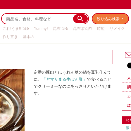
絞り込み検索
これ!うま!!つゆ
Yummy!
昆布つゆ
昆布ぽん酢
時短
リメイク
作り置き
基本の
定番の豚肉とほうれん草の鍋を豆乳仕立て
人
に。
「ヤマサまる生ぽん酢」
で食べること
でクリーミーなのにあっさりといただけま
調
す。
カ
塩
材
豚