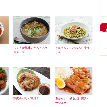
しょうが風味のとろとろ冬
きゅうりのこぶおろし冷う
瓜スープ
どん
鶏肉のパリパリ焼き
巻かない！煮るだけ鶏チャ
ーシュー