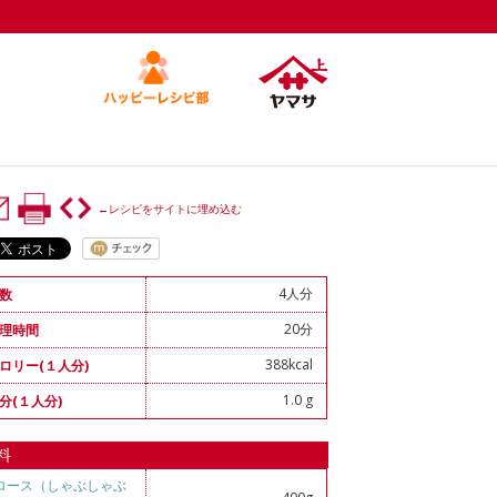
←レシピをサイトに埋め込む
4人分
数
20分
理時間
388kcal
ロリー(１人分)
1.0 g
分(１人分)
料
ロース（しゃぶしゃぶ