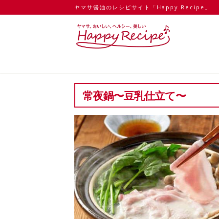
ヤマサ醤油のレシピサイト「Happy Recipe」
常夜鍋〜豆乳仕立て〜