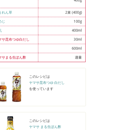
400g
）
うれん草
2束 (400g)
めじ
100g
乳
400ml
マサ昆布つゆ白だし
30ml
600ml
マサまる生ぽん酢
適量
このレシピは
ヤマサ昆布つゆ 白だし
を使っています
このレシピは
ヤマサ まる生ぽん酢