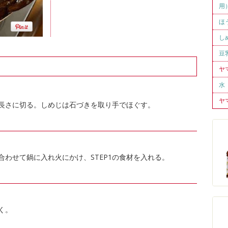
用
ほ
し
豆
ヤ
水
ヤ
長さに切る。しめじは石づきを取り手でほぐす。
合わせて鍋に入れ火にかけ、STEP1の食材を入れる。
く。