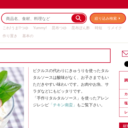
絞り込み検索
これ!うま!!つゆ
Yummy!
昆布つゆ
昆布ぽん酢
時短
リメイク
作り置き
基本の
ピクルスの代わりにきゅうりを使ったタル
タルソースは酸味がなく、お子さまでもい
調
ただきやすい味わいです。お肉やお魚、サ
ラダなどにもピッタリです。
カ
「手作りタルタルソース」を使ったアレン
塩
ジレシピ
「チキン南蛮」
もご覧下さい。
レ
材