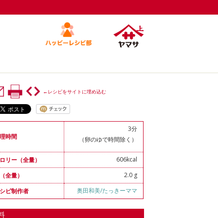
←レシピをサイトに埋め込む
3分
理時間
（卵のゆで時間除く）
606kcal
ロリー（全量）
2.0 g
（全量）
奥田和美/たっきーママ
シピ制作者
料