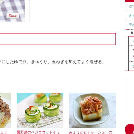
ゆ
き
玉
A
りにしたゆで卵、きゅうり、玉ねぎを加えてよく混ぜる。
ょう
夏野菜のベジココットそう
みょうがとチャーシューの