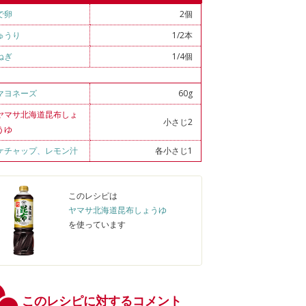
で卵
2個
ゅうり
1/2本
ねぎ
1/4個
マヨネーズ
60g
ヤマサ北海道昆布しょ
小さじ2
うゆ
ケチャップ
、
レモン汁
各小さじ1
このレシピは
ヤマサ北海道昆布しょうゆ
を使っています
このレシピに対するコメント